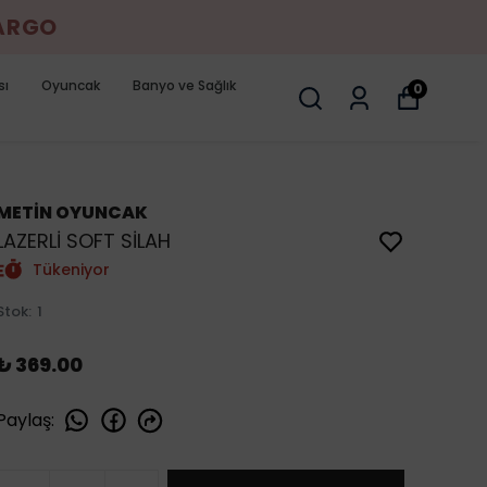
KARGO
sı
Oyuncak
Banyo ve Sağlık
0
METİN OYUNCAK
LAZERLİ SOFT SİLAH
Tükeniyor
Stok
:
1
₺ 369.00
Paylaş
: