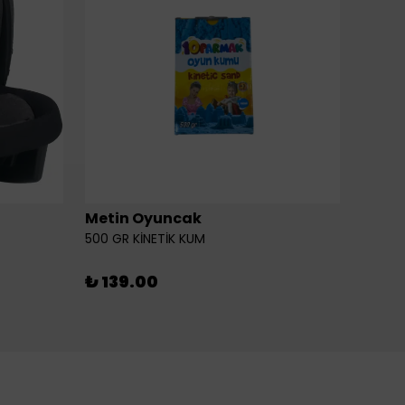
Metin Oyuncak
6LI Fİ
500 GR KİNETİK KUM
₺ 46
₺ 139.00