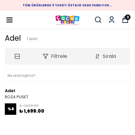
TÜM ÜRÜNLERDE 3 TAKSIT ÜSTELIK VADE FARKI YOK...
0
Adel
1
ürün
Filtrele
Sırala
Adel
ROZA PUSET
₺ 1,839.00
%
8
₺ 1,699.00