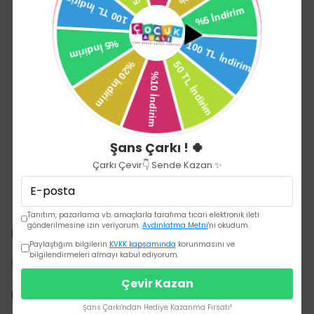
Şans Çarkı ! 🍀
Çarkı Çevir👇 Sende Kazan ✨
Tanıtım, pazarlama vb. amaçlarla tarafıma ticari elektronik ileti
gönderilmesine izin veriyorum.
Aydınlatma Metni
'ni okudum.
Kurumsal
Paylaştığım bilgilerin
KVKK kapsamında
korunmasını ve
bilgilendirmeleri almayı kabul ediyorum.
Sözleşmeler
Çevir Kazan
Hızlı Erişim
Şans Çarkı'ndan Hediye Kazanma Fırsatı!