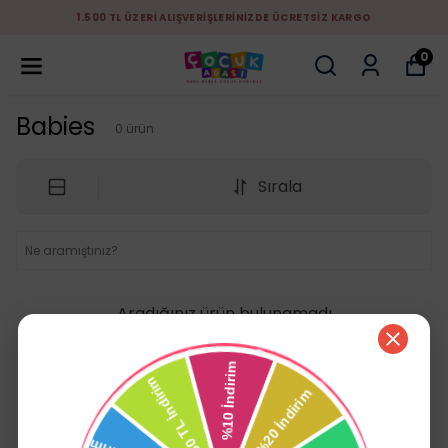
1.500 TL ÜZERİ ALIŞVERİŞLERİNİZDE ÜCRETSİZ KARGO
0
Babies
0
ürün
Sırala
Aradığınız ürün bulunamadı