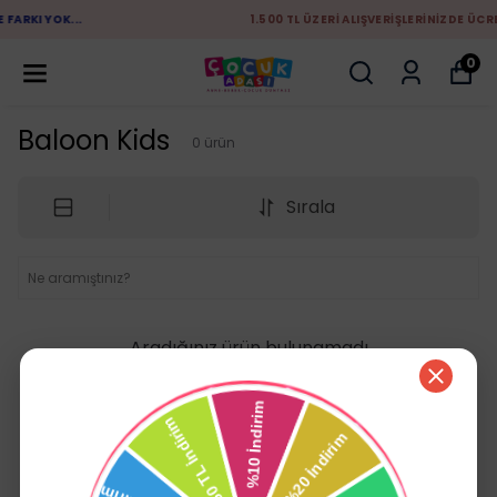
1.500 TL ÜZERİ ALIŞVERİŞLERİNİZDE ÜCRETSİZ KARGO
0
Baloon Kids
0
ürün
Sırala
Aradığınız ürün bulunamadı