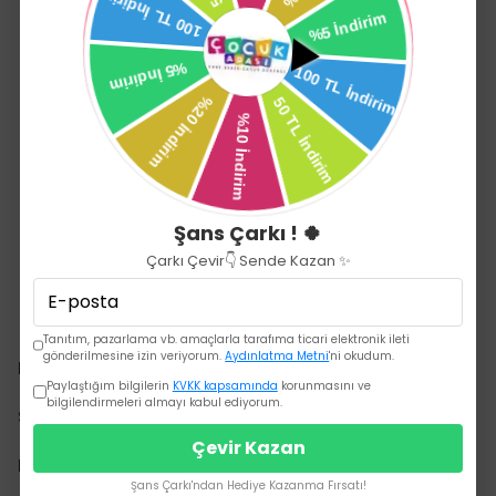
Şans Çarkı ! 🍀
Çarkı Çevir👇 Sende Kazan ✨
Tanıtım, pazarlama vb. amaçlarla tarafıma ticari elektronik ileti
gönderilmesine izin veriyorum.
Aydınlatma Metni
'ni okudum.
Kurumsal
Paylaştığım bilgilerin
KVKK kapsamında
korunmasını ve
bilgilendirmeleri almayı kabul ediyorum.
Sözleşmeler
Çevir Kazan
Hızlı Erişim
Şans Çarkı'ndan Hediye Kazanma Fırsatı!