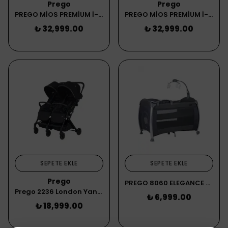
Prego
Prego
PREGO MİOS PREMİUM İ-SİZE 2415 BEBEK ARABASI YEŞİL
PREGO MİOS PREMİUM İ-SİZE 2415 BEBEK ARABASI GRİ
₺ 32,999.00
₺ 32,999.00
SEPETE EKLE
SEPETE EKLE
Prego
PREGO 8060 ELEGANCE OYUN PARKI SİYAH 70x110CM
Prego 2236 London Yanyana İkiz Bebek Arabası Siyah
₺ 6,999.00
₺ 18,999.00