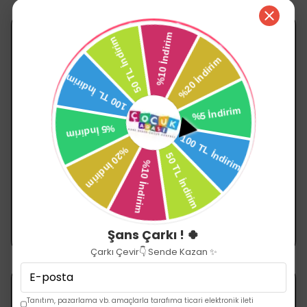
SEPETE EKLE
SEPETE EKLE
Prego
Prego
Prego 2228 Easy Fold Kabin Bebek Arabası Siyah
PREGO CANYON KOLDAN ÇİFT YÖNLÜ BEBEK ARABASI 2430
₺ 16,999.00
₺ 9,999.00
%
10
₺ 8,999.00
Şans Çarkı ! 🍀
Çarkı Çevir👇 Sende Kazan ✨
Tanıtım, pazarlama vb. amaçlarla tarafıma ticari elektronik ileti