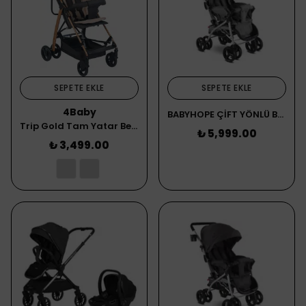
SEPETE EKLE
SEPETE EKLE
4Baby
BABYHOPE ÇİFT YÖNLÜ BEBEK ARABASI 603 GRİ
Trip Gold Tam Yatar Bebek Arabası Antrasit
₺ 5,999.00
₺ 3,499.00