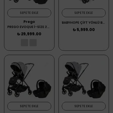
SEPETE EKLE
SEPETE EKLE
Prego
BABYHOPE ÇİFT YÖNLÜ BEBEK ARABASI 603 SİYAH
PREGO EVOQUE İ-SİZE 2425 BEBEK ARABASI
₺ 5,999.00
₺ 29,999.00
SEPETE EKLE
SEPETE EKLE