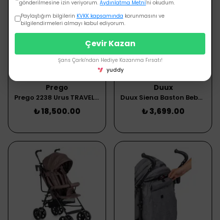
gönderilmesine izin veriyorum.
Aydınlatma Metni
'ni okudum.
Paylaştığım bilgilerin
KVKK kapsamında
korunmasını ve
bilgilendirmeleri almayı kabul ediyorum.
Çevir Kazan
Şans Çarkı'ndan Hediye Kazanma Fırsatı!
SEPETE EKLE
SEPETE EKLE
yuddy
Prego
Duux
Prego 2238 Urus TRAVEL Bebek Arabası Bej
Duux Siena Baston Bebek Arabası Siyah
₺ 18,500.00
₺ 3,699.00