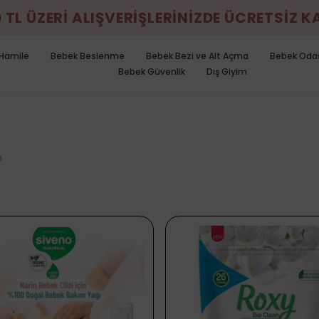
0 TL ÜZERİ ALIŞVERİŞLERİNİZDE ÜCRETSİZ 
Hamile
Bebek Beslenme
Bebek Bezi ve Alt Açma
Bebek Oda
Bebek Güvenlik
Dış Giyim
n