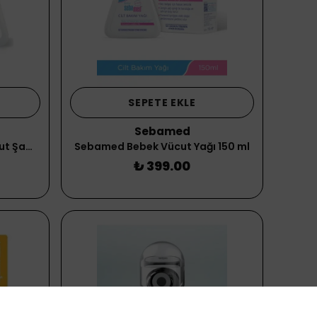
SEPETE EKLE
Sebamed
Sebamed Bebek Saç ve Vücut Şampuanı 150 ml
Sebamed Bebek Vücut Yağı 150 ml
₺ 399.00