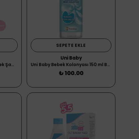
SEPETE EKLE
Uni Baby
Uni Baby Kolay Tarama Bebek Şampuanı 700 ml Yeni
Uni Baby Bebek Kolonyası 150 ml Bebeksi Kokular
₺ 100.00