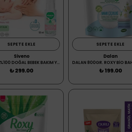
SEPETE EKLE
SEPETE EKLE
Siveno
Dalan
SİVENO %100 DOĞAL BEBEK BAKIM YAĞI 50ML
₺ 299.00
₺ 199.00