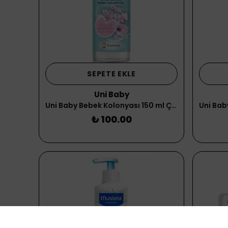
SEPETE EKLE
Uni Baby
Uni Baby Bebek Kolonyası 150 ml Çiçeksi Kokular
₺ 100.00