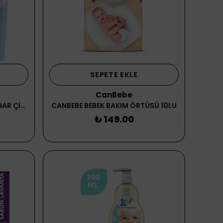
SEPETE EKLE
CanBebe
DALAN 800GR. ROXY BİO BAHAR ÇİÇEKLERİ TOZ SABUN
CANBEBE BEBEK BAKIM ÖRTÜSÜ 10LU
₺ 149.00