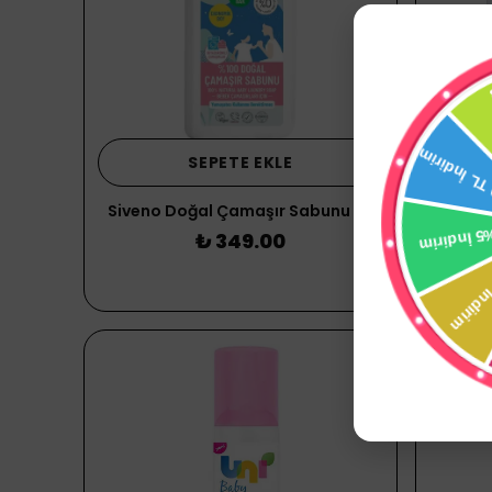
SEPETE EKLE
Siveno Doğal Çamaşır Sabunu 1 lt
İPEK BE
₺ 349.00