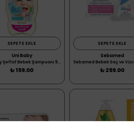
SEPETE EKLE
SEPETE EKLE
Uni Baby
Sebamed
Uni Baby Şeffaf Bebek Şampuanı 900 ml
₺ 159.00
₺ 259.00