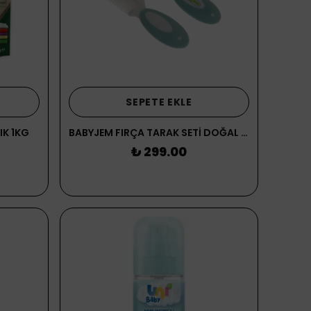
SEPETE EKLE
IK 1KG
BABYJEM FIRÇA TARAK SETİ DOĞAL KIL FIRÇA SETİ MAVİ
₺ 299.00