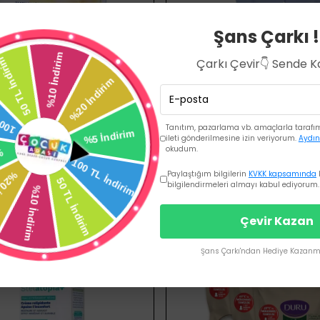
Şans Çarkı !
Çarkı Çevir👇 Sende 
SEPETE EKLE
SEPETE EKLE
Tanıtım, pazarlama vb. amaçlarla tarafıma
BEK TEMİZLEME PAMUĞU 60'LI
ileti gönderilmesine izin veriyorum.
Aydın
okudum.
₺ 69.00
₺ 189.00
Paylaştığım bilgilerin
KVKK kapsamında
bilgilendirmeleri almayı kabul ediyorum.
Çevir Kazan
Şans Çarkı'ndan Hediye Kazanma