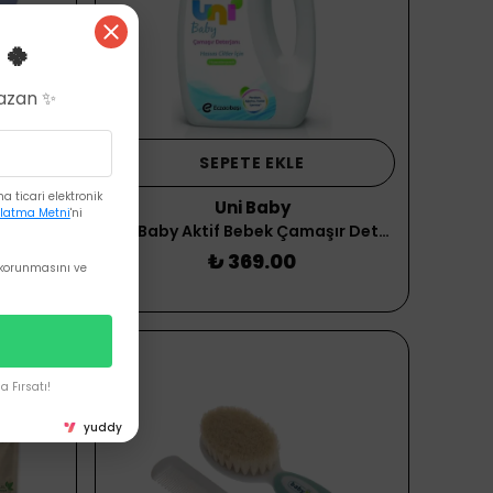
 🍀
Kazan ✨
SEPETE EKLE
 ticari elektronik
Uni Baby
SEVİ BEBE BEBEK BANYO SAPKASI MAVİ
latma Metni
'ni
Uni Baby Aktif Bebek Çamaşır Deterjanı 1500 ml
₺ 369.00
korunmasını ve
 Fırsatı!
yuddy