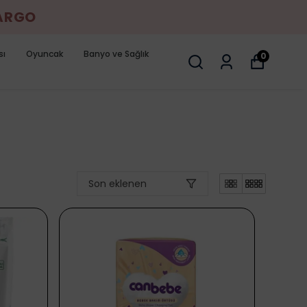
KARGO
sı
Oyuncak
Banyo ve Sağlık
0
Son eklenen