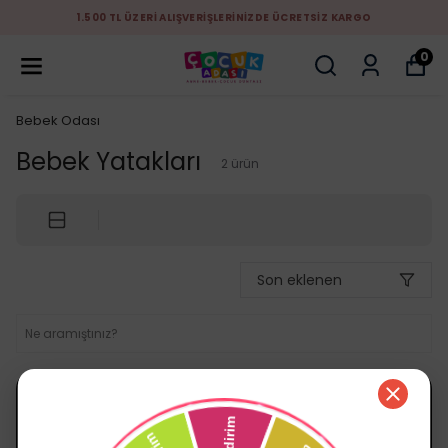
1.500 TL ÜZERİ ALIŞVERİŞLERİNİZDE ÜCRETSİZ KARGO
0
Bebek Odası
Bebek Yatakları
2
ürün
Son eklenen