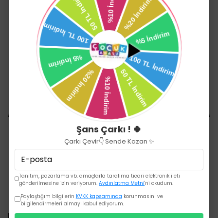
SEPETE EKLE
SEPETE EKLE
Kanz Mobilya
PREGO OYUN PARKI YATAĞI 70X120CM 8094
Kanz Perla Lateks Kapitoneli Yatak 70x130
₺ 2,000.00
₺ 3,700.00
Şans Çarkı ! 🍀
Çarkı Çevir👇 Sende Kazan ✨
Tanıtım, pazarlama vb. amaçlarla tarafıma ticari elektronik ileti
gönderilmesine izin veriyorum.
Aydınlatma Metni
'ni okudum.
Paylaştığım bilgilerin
KVKK kapsamında
korunmasını ve
bilgilendirmeleri almayı kabul ediyorum.
Kurumsal