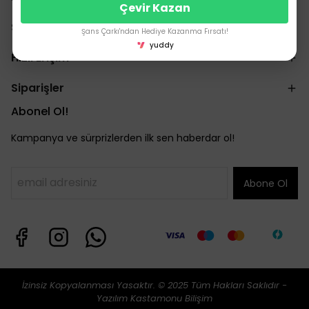
Çevir Kazan
Sözleşmeler
Şans Çarkı'ndan Hediye Kazanma Fırsatı!
yuddy
Hızlı Erişim
Siparişler
Abonel Ol!
Kampanya ve sürprizlerden ilk sen haberdar ol!
Abone Ol
İzinsiz Kopyalanması Yasaktır. © 2025 Tüm Hakları Saklıdır -
Yazılım
Kastamonu Bilişim