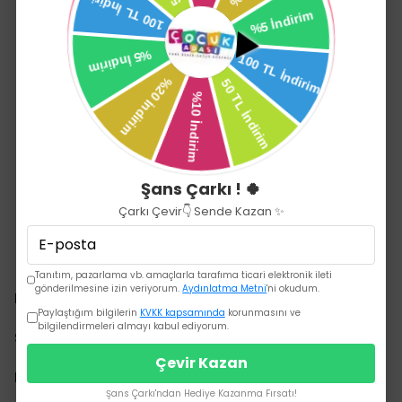
Şans Çarkı ! 🍀
Çarkı Çevir👇 Sende Kazan ✨
Tanıtım, pazarlama vb. amaçlarla tarafıma ticari elektronik ileti
gönderilmesine izin veriyorum.
Aydınlatma Metni
'ni okudum.
Kurumsal
Paylaştığım bilgilerin
KVKK kapsamında
korunmasını ve
bilgilendirmeleri almayı kabul ediyorum.
Sözleşmeler
Çevir Kazan
Hızlı Erişim
Şans Çarkı'ndan Hediye Kazanma Fırsatı!