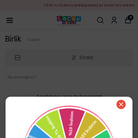
1.500 TL ÜZERİ ALIŞVERİŞLERİNİZDE ÜCRETSİZ KARGO
0
Birlik
0
ürün
Sırala
Aradığınız ürün bulunamadı