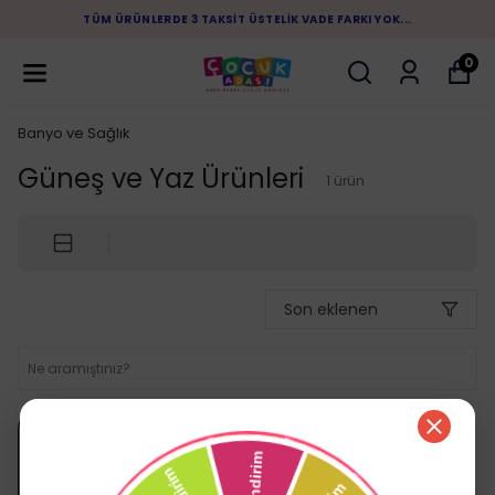
K VADE FARKI YOK...
1.500 TL ÜZERİ ALIŞVERİŞLERİN
0
Banyo ve Sağlık
Güneş ve Yaz Ürünleri
1
ürün
Son eklenen