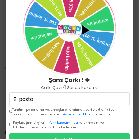
SEPETE EKLE
BABYJEM FIRÇA TARAK SETİ DOĞAL KIL FIRÇA SETİ MAVİ
₺ 299.00
Şans Çarkı ! 🍀
Çarkı Çevir👇 Sende Kazan ✨
Tanıtım, pazarlama vb. amaçlarla tarafıma ticari elektronik ileti
gönderilmesine izin veriyorum.
Aydınlatma Metni
'ni okudum.
Paylaştığım bilgilerin
KVKK kapsamında
korunmasını ve
bilgilendirmeleri almayı kabul ediyorum.
Kurumsal