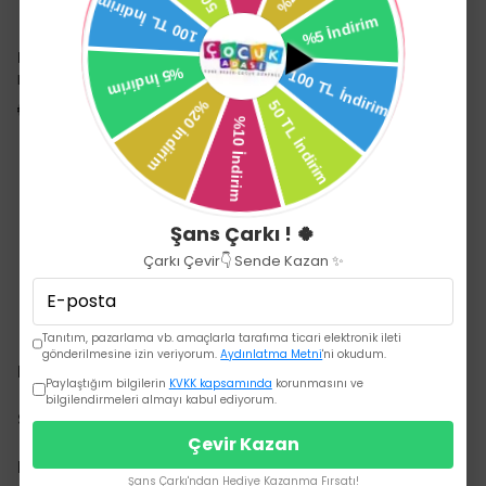
Milkway
Milkway
Milkway Burun Aspiratörü
Milkway Cleanose Kids Yedek
Temizleme Tuzu Stick 3lu
₺ 99.00
₺ 99.00
Şans Çarkı ! 🍀
Çarkı Çevir👇 Sende Kazan ✨
Tanıtım, pazarlama vb. amaçlarla tarafıma ticari elektronik ileti
gönderilmesine izin veriyorum.
Aydınlatma Metni
'ni okudum.
Kurumsal
Paylaştığım bilgilerin
KVKK kapsamında
korunmasını ve
bilgilendirmeleri almayı kabul ediyorum.
Sözleşmeler
Çevir Kazan
Hızlı Erişim
Şans Çarkı'ndan Hediye Kazanma Fırsatı!