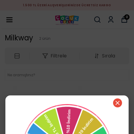
1.500 TL ÜZERİ ALIŞVERİŞLERİNİZDE ÜCRETSİZ KARGO
0
Milkway
2
ürün
Filtrele
Sırala