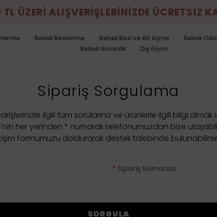
0 TL ÜZERİ ALIŞVERİŞLERİNİZDE ÜCRETSİZ 
Hamile
Bebek Beslenme
Bebek Bezi ve Alt Açma
Bebek Oda
Bebek Güvenlik
Dış Giyim
Sipariş Sorgulama
arişlerinizle ilgili tüm sorularınız ve ürünlerle ilgili bilgi almak 
e'nin her yerinden * numaralı telefonumuzdan bize ulaşabil
etişim formumuzu doldurarak destek talebinde bulunabilirsin
*
Sipariş Numarası
SORGULA