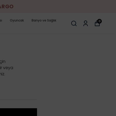
KARGO
sı
Oyuncak
Banyo ve Sağlık
0
için
ir veya
iz.