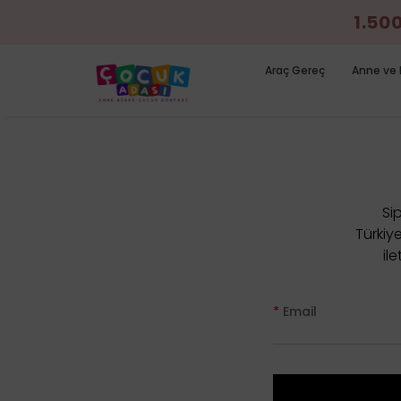
1.50
Araç Gereç
Anne ve 
Sip
Türkiy
il
*
Email