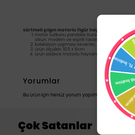
sürtmeli çılgın motorlu figür hayvanlar
motor tutkunu pandalar burada! çılgın motorlu kap
olsun. modern ve esprili tasarımı sayesinde he
koleksiyon yapmayı sevenler, çocuklar için eğlenc
ürün ölçüleri: 10.5 x 6cm
ürün sadece motorlu hayvandan oluşmaktadır. 
Yorumlar
Bu ürün için henüz yorum yapılmamış.
Çok Satanlar