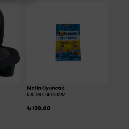
Metin Oyuncak
6LI Fİ
500 GR KİNETİK KUM
₺ 46
₺ 139.00