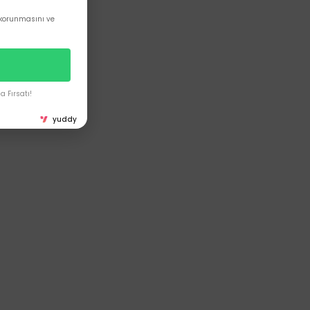
korunmasını ve
 Fırsatı!
yuddy