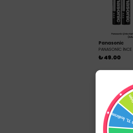
Panasonic
PANASONİC İNCE K
₺ 49.00