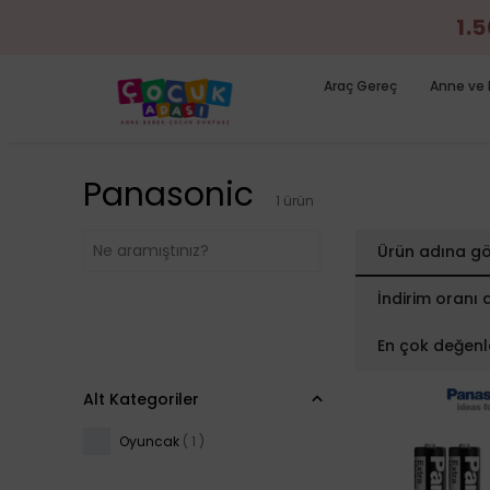
1.50
Araç Gereç
Anne ve 
Panasonic
1
ürün
Ürün adına gö
İndirim oranı 
En çok değenl
Alt Kategoriler
Oyuncak
(
1
)