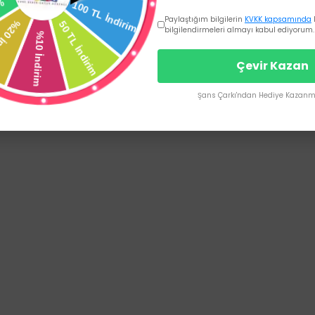
Paylaştığım bilgilerin
KVKK kapsamında
bilgilendirmeleri almayı kabul ediyorum.
Çevir Kazan
Şans Çarkı'ndan Hediye Kazanma