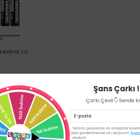
ALEM PİL 2 Lİ
Şans Çarkı !
Çarkı Çevir👇 Sende 
Tanıtım, pazarlama vb. amaçlarla tarafıma
ileti gönderilmesine izin veriyorum.
Aydın
okudum.