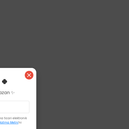
 🍀
Kazan ✨
 ticari elektronik
latma Metni
'ni