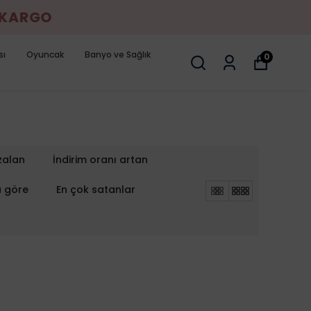
KARGO
sı
Oyuncak
Banyo ve Sağlık
0
zalan
İndirim oranı artan
a göre
En çok satanlar