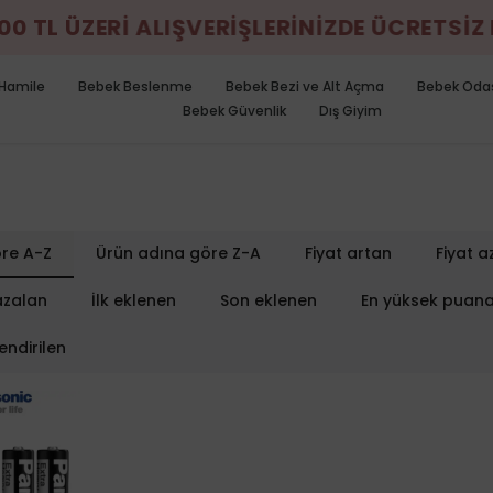
0 TL ÜZERİ ALIŞVERİŞLERİNİZDE ÜCRETSİZ 
Hamile
Bebek Beslenme
Bebek Bezi ve Alt Açma
Bebek Oda
Bebek Güvenlik
Dış Giyim
re A-Z
Ürün adına göre Z-A
Fiyat artan
Fiyat a
azalan
İlk eklenen
Son eklenen
En yüksek puan
endirilen