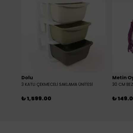
Dolu
Metin O
3 KATLI ÇEKMECELİ SAKLAMA ÜNİTESİ
30 CM BEZ
₺ 1,599.00
₺ 149.