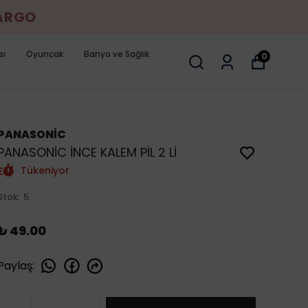
KARGO
sı
Oyuncak
Banyo ve Sağlık
0
PANASONİC
PANASONİC İNCE KALEM PİL 2 Lİ
Tükeniyor
Stok
:
5
₺ 49.00
Paylaş
: