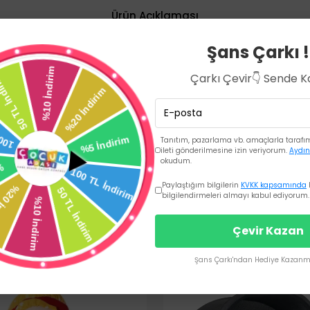
Ürün Açıklaması
Şans Çarkı !
mba Pili
Çarkı Çevir👇 Sende 
 idealdir. - Panasonic tarafından üretilen bu piller, güvenilir performans ve uzun
nce kalem pil olup, ihtiyacınız olan enerji kaynağını sağlar.
Tanıtım, pazarlama vb. amaçlarla tarafıma
ileti gönderilmesine izin veriyorum.
Aydın
okudum.
Paylaştığım bilgilerin
KVKK kapsamında
bilgilendirmeleri almayı kabul ediyorum.
Çevir Kazan
Şans Çarkı'ndan Hediye Kazanma