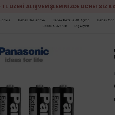
0 TL ÜZERİ ALIŞVERİŞLERİNİZDE ÜCRETSİZ 
Hamile
Bebek Beslenme
Bebek Bezi ve Alt Açma
Bebek Oda
Bebek Güvenlik
Dış Giyim