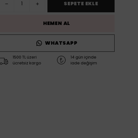
SEPETE EKLE
HEMEN AL
WHATSAPP
1500 TL üzeri
14 gün içinde
ücretsiz kargo
iade değişim