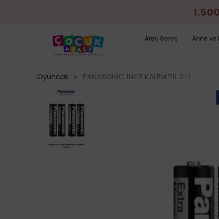
1.50
Araç Gereç
Anne ve 
Oyuncak
PANASONİC İNCE KALEM PİL 2 Lİ