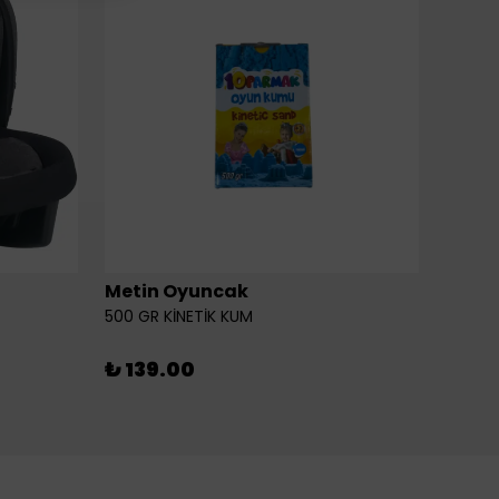
Metin Oyuncak
6LI Fİ
500 GR KİNETİK KUM
₺ 46
₺ 139.00