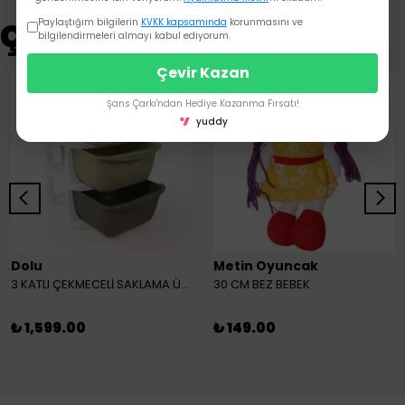
Çok Satanlar
Paylaştığım bilgilerin
KVKK kapsamında
korunmasını ve
bilgilendirmeleri almayı kabul ediyorum.
Çevir Kazan
Şans Çarkı'ndan Hediye Kazanma Fırsatı!
yuddy
Dolu
Metin Oyuncak
3 KATLI ÇEKMECELİ SAKLAMA ÜNİTESİ
30 CM BEZ BEBEK
₺ 1,599.00
₺ 149.00