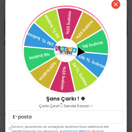
HEMEN AL
WHATSAPP
1500 TL üzeri ücretsiz kargo
14 gün içinde iade değişim
Şans Çarkı ! 🍀
Yorumlar
Yorum Yap
Çarkı Çevir👇 Sende Kazan ✨
Bu ürün için henüz yorum yapılmamış.
Tanıtım, pazarlama vb. amaçlarla tarafıma ticari elektronik ileti
gönderilmesine izin veriyorum.
Aydınlatma Metni
'ni okudum.