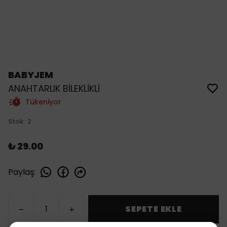
BABYJEM
ANAHTARLIK BİLEKLİKLİ
Tükeniyor
Stok
:
2
₺ 29.00
Paylaş
:
SEPETE EKLE