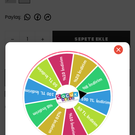
Paylaş
:
SEPETE EKLE
HEMEN AL
WHATSAPP
1500 TL üzeri ücretsiz kargo
14 gün içinde iade değişim
Ürün Açıklaması