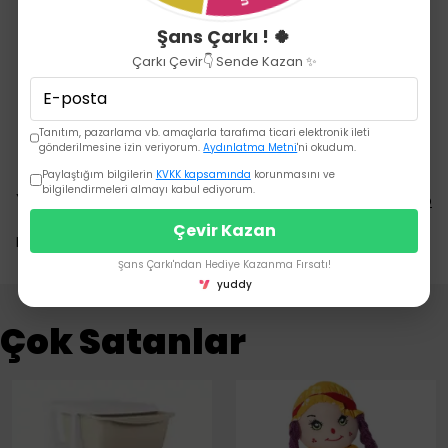
18 ay ve üzeri için uygundur.
Şans Çarkı ! 🍀
Evrensel seyahat fonksiyonu.
Çarkı Çevir👇 Sende Kazan ✨
Sosyal etkileşim egzersizi.
Sürüş sahnesi simülasyonu.
Dijital telefon Akıllı hamle.
Akıllı uyku.
Tanıtım, pazarlama vb. amaçlarla tarafıma ticari elektronik ileti
gönderilmesine izin veriyorum.
Aydınlatma Metni
'ni okudum.
Paylaştığım bilgilerin
KVKK kapsamında
korunmasını ve
bilgilendirmeleri almayı kabul ediyorum.
Yorumlar
Yorum Yap
Çevir Kazan
Bu ürün için henüz yorum yapılmamış.
Şans Çarkı'ndan Hediye Kazanma Fırsatı!
yuddy
Çok Satanlar