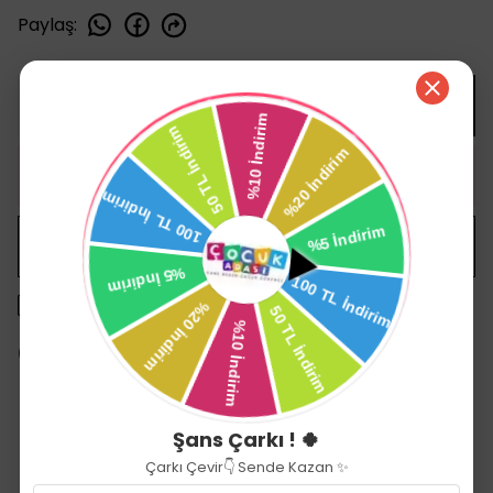
Paylaş
:
SEPETE EKLE
HEMEN AL
WHATSAPP
1500 TL üzeri ücretsiz kargo
14 gün içinde iade değişim
Şans Çarkı ! 🍀
Çarkı Çevir👇 Sende Kazan ✨