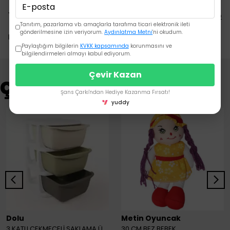
Yorumlar
Yorum Yap
Tanıtım, pazarlama vb. amaçlarla tarafıma ticari elektronik ileti
gönderilmesine izin veriyorum.
Aydınlatma Metni
'ni okudum.
Bu ürün için henüz yorum yapılmamış.
Paylaştığım bilgilerin
KVKK kapsamında
korunmasını ve
bilgilendirmeleri almayı kabul ediyorum.
Çevir Kazan
Çok Satanlar
Şans Çarkı'ndan Hediye Kazanma Fırsatı!
yuddy
Dolu
Metin Oyuncak
3 KATLI ÇEKMECELİ SAKLAMA ÜNİTESİ
30 CM BEZ BEBEK