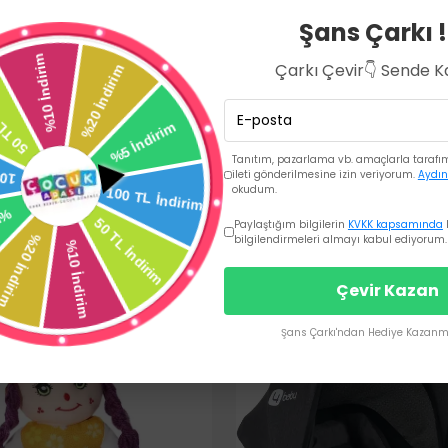
Şans Çarkı !
Çarkı Çevir👇 Sende 
Tanıtım, pazarlama vb. amaçlarla tarafıma
ileti gönderilmesine izin veriyorum.
Aydın
okudum.
Paylaştığım bilgilerin
KVKK kapsamında
bilgilendirmeleri almayı kabul ediyorum.
Çevir Kazan
Şans Çarkı'ndan Hediye Kazanma