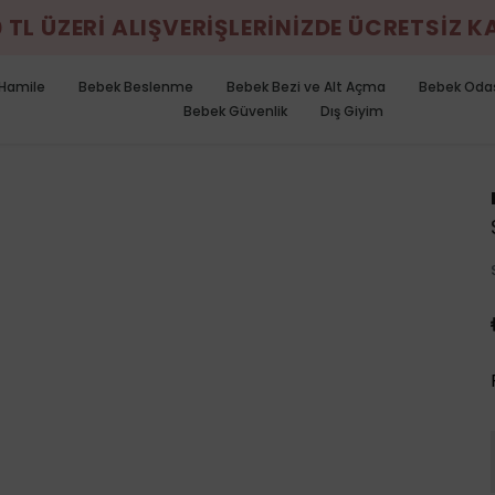
0 TL ÜZERİ ALIŞVERİŞLERİNİZDE ÜCRETSİZ 
Hamile
Bebek Beslenme
Bebek Bezi ve Alt Açma
Bebek Oda
Bebek Güvenlik
Dış Giyim