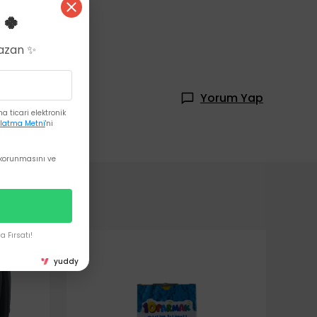
 🍀
Kazan ✨
Yorum Yap
 ticari elektronik
latma Metni
'ni
korunmasını ve
 Fırsatı!
yuddy