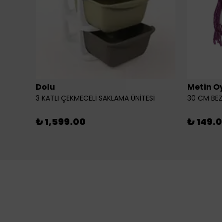
Dolu
Metin O
3 KATLI ÇEKMECELİ SAKLAMA ÜNİTESİ
30 CM BEZ
₺ 1,599.00
₺ 149.