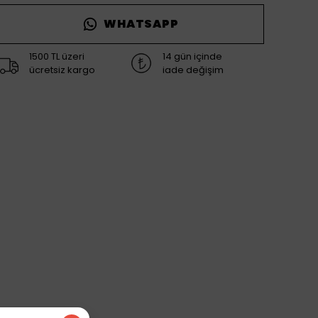
WHATSAPP
1500 TL üzeri
14 gün içinde
ücretsiz kargo
iade değişim