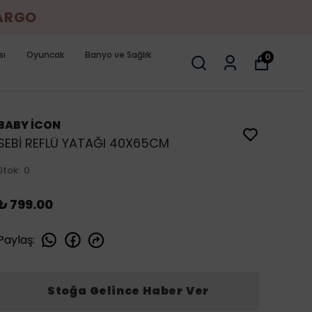
KARGO
sı
Oyuncak
Banyo ve Sağlık
0
BABY İCON
SEBİ REFLÜ YATAĞI 40X65CM
Stok
:
0
₺ 799.00
Paylaş
:
Stoğa Gelince Haber Ver