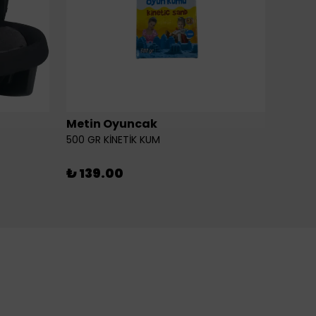
Metin Oyuncak
6LI Fİ
500 GR KİNETİK KUM
₺ 46
₺ 139.00