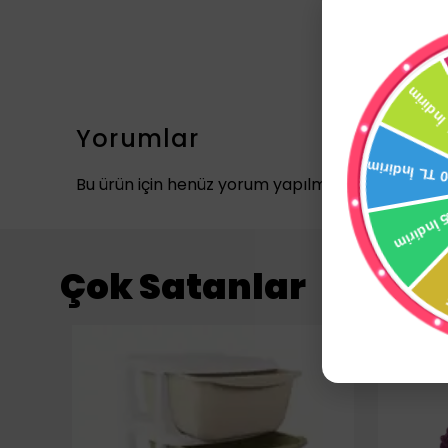
Yorumlar
Bu ürün için henüz yorum yapılmamış.
Çok Satanlar