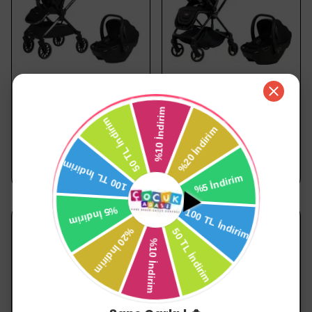
SEPETE EKLE
SEPETE EKLE
Prego
Prego
PREGO EVOQUE İ-SİZE 2425 BEBEK ARABASI
PREGO MİOS PREMİUM İ-SİZE 2415 BEBEK ARABASI YEŞİL
₺ 29,999.00
₺ 32,999.00