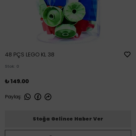
48 PÇS LEGO KL 38
Stok
:
0
₺ 149.00
Paylaş
:
Stoğa Gelince Haber Ver