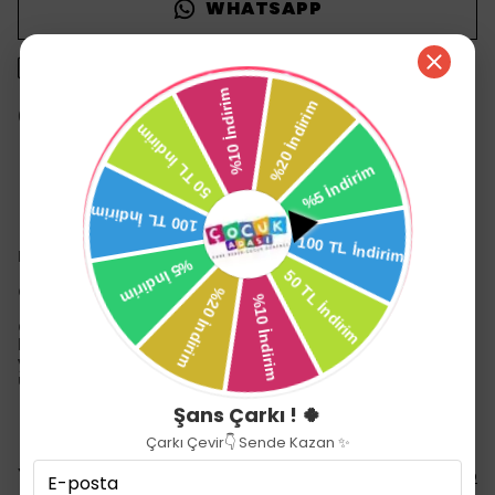
WHATSAPP
1500 TL üzeri ücretsiz kargo
14 gün içinde iade değişim
Ürün Açıklaması
Deniz Oyuncak 48 parça
Çocukların Yeni Eğlencesi
Çocuklarınızın becerilerini geliştirmede mükemmel
bir araçtır. özellikle karar verme ve sorun çözme
yetilerini geliştirmek için faydalanabileceğiniz bir
ürün..
Şans Çarkı ! 🍀
Çarkı Çevir👇 Sende Kazan ✨
Yorumlar
Yorum Yap