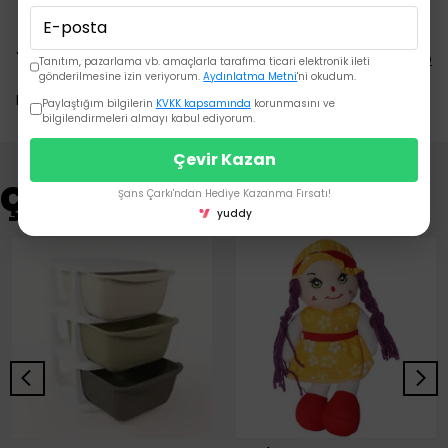
Yorumlar
Yorum Yap
Tanıtım, pazarlama vb. amaçlarla tarafıma ticari elektronik ileti
gönderilmesine izin veriyorum.
Aydınlatma Metni
'ni okudum.
Bu ürün için henüz yorum yapılmamış.
Paylaştığım bilgilerin
KVKK kapsamında
korunmasını ve
bilgilendirmeleri almayı kabul ediyorum.
Çevir Kazan
Çok Satanlar
Şans Çarkı'ndan Hediye Kazanma Fırsatı!
yuddy