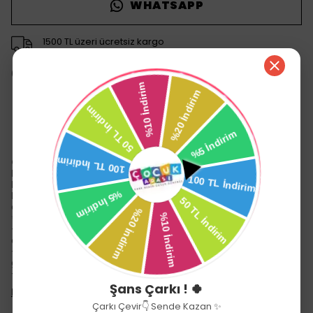
WHATSAPP
1500 TL üzeri ücretsiz kargo
14 gün içinde iade değişim
Ürün Açıklaması
Global Toys Robin Et Türkçe Konuşan Altını Islatan
Bandanalı Çizgili Mavi Beyaz Kıyafetli Oyuncak Bebek
Bandanalı Çizgili Kıyafetli Altını Islatan Türkçe
Konuşan Et Bebek
—
evcilik oyunlarını
daha gerçekçi ve
eğlenceli hale getiren,
etkileşimli
bir oyun arkadaşıdır.
✨ Özellikler:
- ✅
Biberonundan su içip altını ıslatabilme
— gerçekçi
oyun deneyimi sağlar.
- 🗣️
Karnına basınca Türkçe konuşma
— çocukların dil
gelişimini destekler.
- 🧩
Lazımlık, biberon, emzik ve ördek aksesuarları
&
Şans Çarkı ! 🍀
Devamını Göster
Çarkı Çevir👇 Sende Kazan ✨