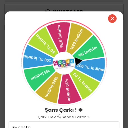
WHATSAPP
1500 TL üzeri ücretsiz kargo
14 gün içinde iade değişim
Ürün Açıklaması
Aptamil 4 Çocuk Devam Sütü 800 gr
Nutricia Anne Sütü Araştırma Merkezi, 50 yılı aşkın süredir anne
sütünün bağışıklığı destekleyen mucizevi içeriğini araştırıyor. Son
araştırmalarıyla her geçen gün geliştirdiği çocuk devam sütleri ile
bebeklerin beslenme hikayelerini destek olmak amacıyla
çalışmalarını sürdürüyor.
Devamını Göster
Şans Çarkı ! 🍀
Çarkı Çevir👇 Sende Kazan ✨