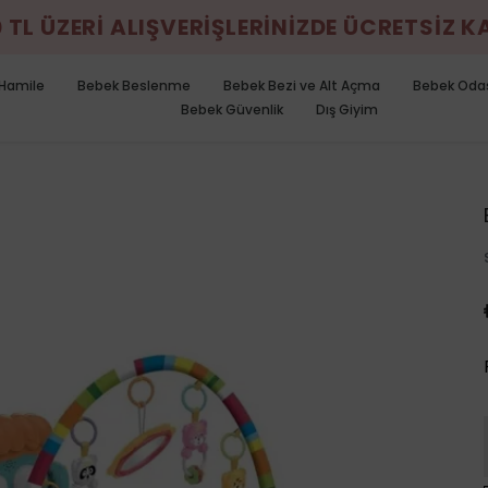
0 TL ÜZERİ ALIŞVERİŞLERİNİZDE ÜCRETSİZ 
Hamile
Bebek Beslenme
Bebek Bezi ve Alt Açma
Bebek Oda
Bebek Güvenlik
Dış Giyim