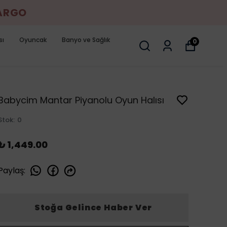
KARGO
sı
Oyuncak
Banyo ve Sağlık
0
Babycim Mantar Piyanolu Oyun Halısı
Stok
:
0
₺ 1,449.00
Paylaş
:
Stoğa Gelince Haber Ver