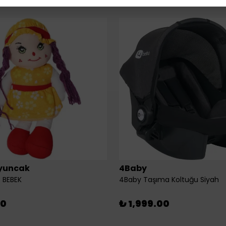
yuncak
4Baby
 BEBEK
4Baby Taşıma Koltuğu Siyah
00
₺ 1,999.00