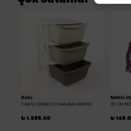
Dolu
Metin O
3 KATLI ÇEKMECELİ SAKLAMA ÜNİTESİ
30 CM BEZ
₺ 1,599.00
₺ 149.