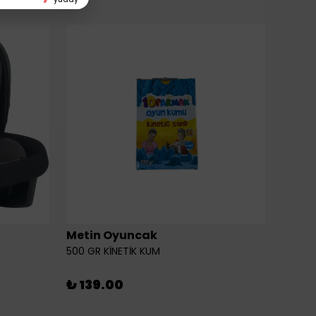
Metin Oyuncak
6LI Fİ
500 GR KİNETİK KUM
₺ 46
₺ 139.00