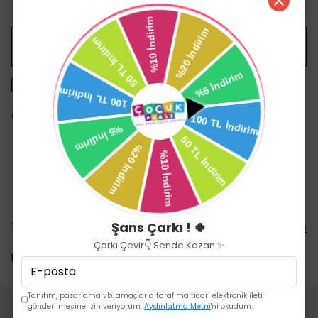
HEMEN AL
WHATSAPP
1500 TL üzeri ücretsiz kargo
14 gün içinde iade değişim
Yorumlar
Şans Çarkı ! 🍀
Yorum Yap
Çarkı Çevir👇 Sende Kazan ✨
Bu ürün için henüz yorum yapılmamış.
Tanıtım, pazarlama vb. amaçlarla tarafıma ticari elektronik ileti
gönderilmesine izin veriyorum.
Aydınlatma Metni
'ni okudum.