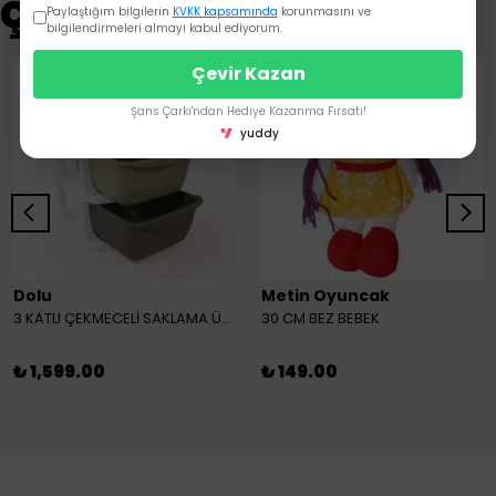
Çok Satanlar
Paylaştığım bilgilerin
KVKK kapsamında
korunmasını ve
bilgilendirmeleri almayı kabul ediyorum.
Çevir Kazan
Şans Çarkı'ndan Hediye Kazanma Fırsatı!
yuddy
Dolu
Metin Oyuncak
3 KATLI ÇEKMECELİ SAKLAMA ÜNİTESİ
30 CM BEZ BEBEK
₺ 1,599.00
₺ 149.00