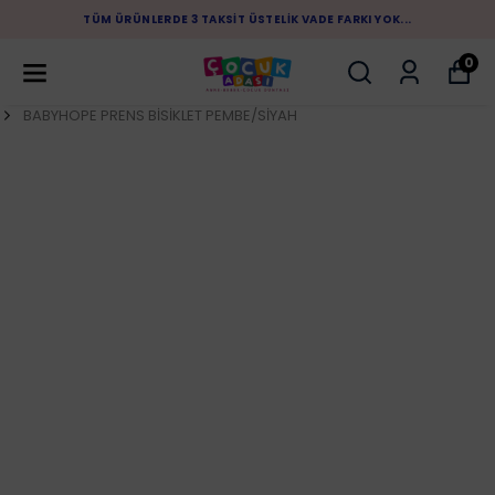
E 3 TAKSIT ÜSTELIK VADE FARKI YOK...
1.500 TL ÜZE
0
BABYHOPE PRENS BİSİKLET PEMBE/SİYAH