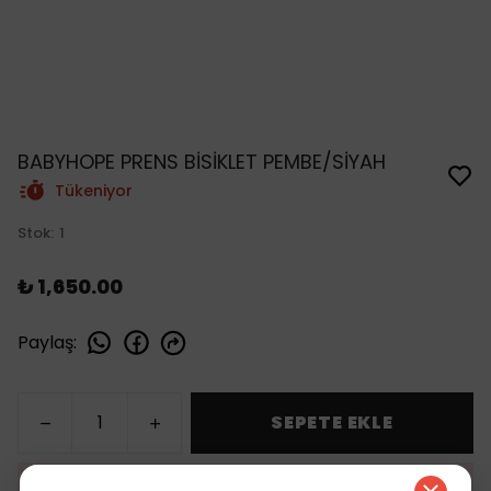
BABYHOPE PRENS BİSİKLET PEMBE/SİYAH
Tükeniyor
Stok
:
1
₺ 1,650.00
Paylaş
:
SEPETE EKLE