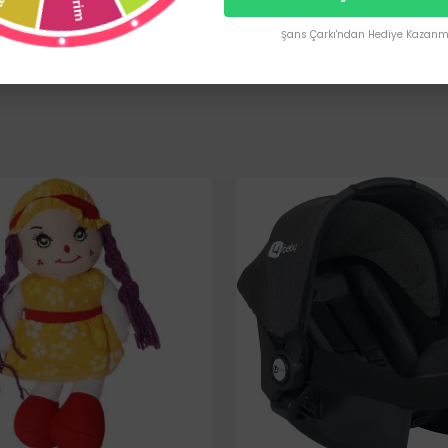
Şans Çarkı'ndan Hediye Kazanma