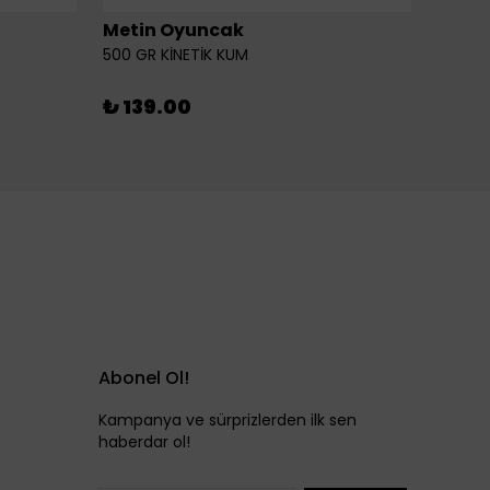
Metin Oyuncak
6LI Fİ
500 GR KİNETİK KUM
₺ 46
₺ 139.00
Abonel Ol!
Kampanya ve sürprizlerden ilk sen
haberdar ol!