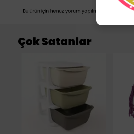
Bu ürün için henüz yorum yapılmamış.
Çok Satanlar