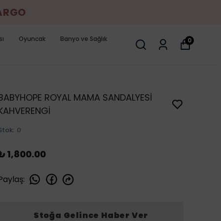
KARGO
sı
Oyuncak
Banyo ve Sağlık
0
BABYHOPE ROYAL MAMA SANDALYESİ
KAHVERENGİ
Stok
:
0
₺ 1,800.00
Paylaş
:
Stoğa Gelince Haber Ver