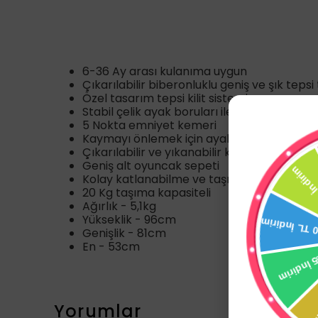
6-36 Ay arası kulanıma uygun
Çıkarılabilir biberonluklu geniş ve şık tepsi
Özel tasarım tepsi kilit sistemi
Stabil çelik ayak boruları ile daha güvenli 
5 Nokta emniyet kemeri
Kaymayı önlemek için ayak altlarında pvs
Çıkarılabilir ve yıkanabilir koltuk kılıfı
Geniş alt oyuncak sepeti
Kolay katlanabilme ve taşınabilme özelliği
20 Kg taşıma kapasiteli
Ağırlık - 5,1kg
Yükseklik - 96cm
Genişlik - 81cm
En - 53cm
Yorumlar