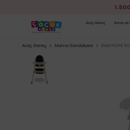
1.50
Araç Gereç
Anne ve 
Araç Gereç
Mama Sandalyesi
BABYHOPE RO