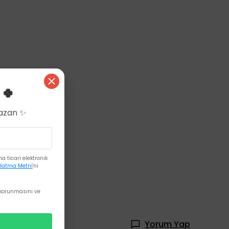
 🍀
Kazan ✨
 ticari elektronik
latma Metni
'ni
korunmasını ve
Yorum Yap