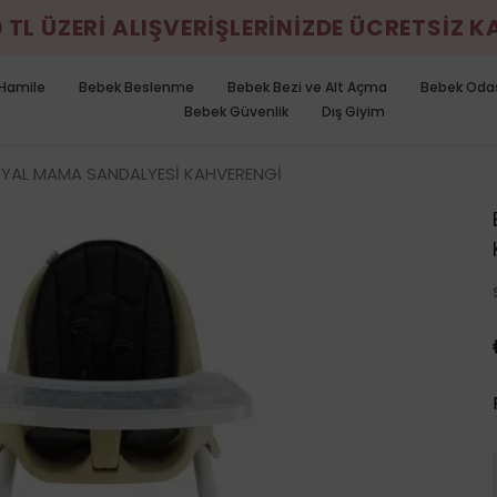
0 TL ÜZERİ ALIŞVERİŞLERİNİZDE ÜCRETSİZ 
Hamile
Bebek Beslenme
Bebek Bezi ve Alt Açma
Bebek Oda
Bebek Güvenlik
Dış Giyim
YAL MAMA SANDALYESİ KAHVERENGİ