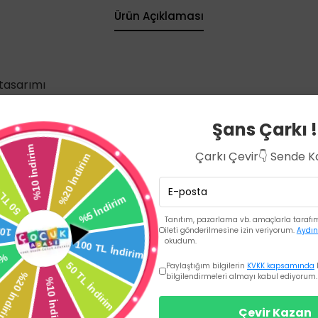
Ürün Açıklaması
 tasarımı
tasarım
Şans Çarkı !
 taban
Çarkı Çevir👇 Sende 
Tanıtım, pazarlama vb. amaçlarla tarafıma
ileti gönderilmesine izin veriyorum.
Aydın
okudum.
Paylaştığım bilgilerin
KVKK kapsamında
bilgilendirmeleri almayı kabul ediyorum.
Çevir Kazan