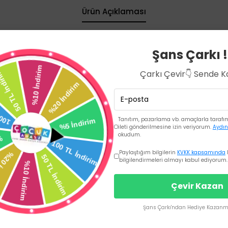
Ürün Açıklaması
YUNA GÖRE DÜZENLENEBİLİR.
Şans Çarkı !
BARI ÖZELLİĞİ SUNAR.
Lİ VAKİT GEÇİRMESİNİ SAĞLAR.
Çarkı Çevir👇 Sende 
ARAR VERMEYEN SÜRÜŞ İMKANI TANIR.
LDE DURDURULABİLİR. • STANDARTLAR & GÜVENLİK TSE 1273 STANDARTL
Tanıtım, pazarlama vb. amaçlarla tarafıma
ileti gönderilmesine izin veriyorum.
Aydın
okudum.
Paylaştığım bilgilerin
KVKK kapsamında
bilgilendirmeleri almayı kabul ediyorum.
Çevir Kazan
Şans Çarkı'ndan Hediye Kazanma