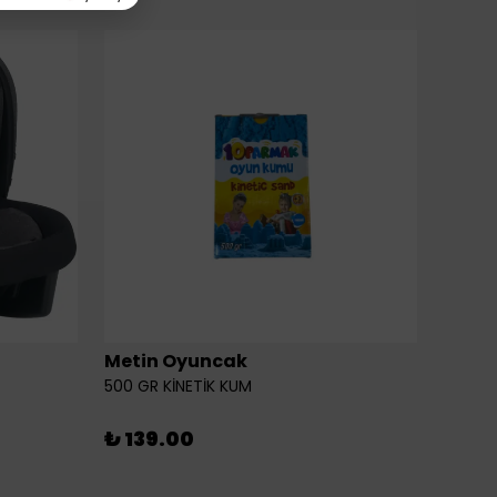
Metin Oyuncak
6LI Fİ
500 GR KİNETİK KUM
₺ 46
₺ 139.00