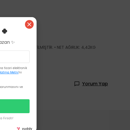
 🍀
Kazan ✨
ARINA UYGUN ÜRETİLMİŞTİR. • NET AĞIRLIK: 4,42KG
 ticari elektronik
latma Metni
'ni
Yorum Yap
korunmasını ve
 Fırsatı!
yuddy