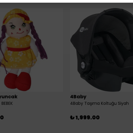
yuncak
4Baby
 BEBEK
4Baby Taşıma Koltuğu Siyah
00
₺ 1,999.00