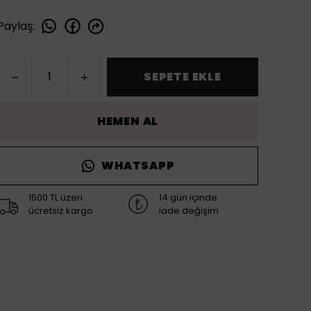
Paylaş
:
SEPETE EKLE
HEMEN AL
WHATSAPP
1500 TL üzeri
14 gün içinde
ücretsiz kargo
iade değişim