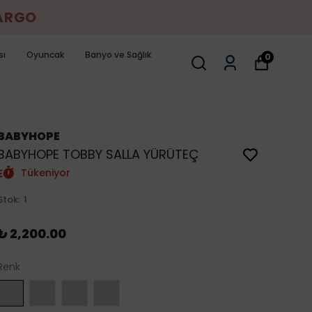
KARGO
sı
Oyuncak
Banyo ve Sağlık
0
BABYHOPE
BABYHOPE TOBBY SALLA YÜRÜTEÇ
Tükeniyor
Stok
:
1
₺ 2,200.00
Renk