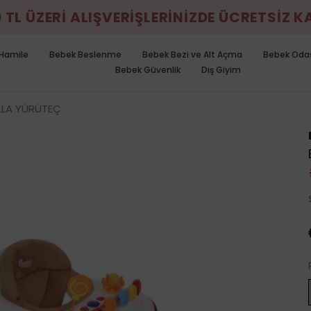
0 TL ÜZERİ ALIŞVERİŞLERİNİZDE ÜCRETSİZ 
Hamile
Bebek Beslenme
Bebek Bezi ve Alt Açma
Bebek Oda
Bebek Güvenlik
Dış Giyim
LLA YÜRÜTEÇ