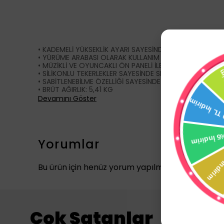
• KADEMELİ YÜKSEKLİK AYARI SAYESİNDE BEBEĞİNİZİN BO
• YÜRÜME ARABASI OLARAK KULLANIM İÇİN ARKADAN İTME 
• MÜZİKLİ VE OYUNCAKLI ÖN PANELİ İLE BEBEĞİNİZİN KEYİF
• SİLİKONLU TEKERLEKLER SAYESİNDE SESSİZ VE YÜZEYE Z
• SABİTLENEBİLME ÖZELLİĞİ SAYESİNDE GÜVENLİ BİR ŞEKİ
• BRÜT AĞIRLIK: 5,41 KG
Devamını Göster
Yorumlar
Bu ürün için henüz yorum yapılmamış.
Çok Satanlar