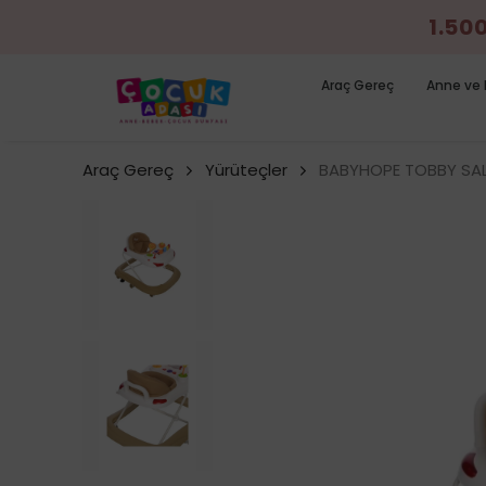
1.50
Araç Gereç
Anne ve 
Araç Gereç
Yürüteçler
BABYHOPE TOBBY SA