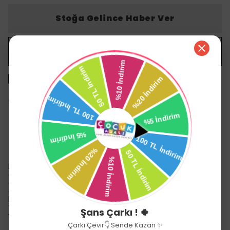
Stoğa Gelince Haber Ver
WHATSAPP
1500 TL üzeri ücretsiz kargo
14 gün içinde iade değişim
Ürün Açıklaması
Babyjem Müslin Ana Kucağı Örtüsü, leke tutmaz ve nefes
alan yapısı sayesinde bebeklerin terlemesini önler. Hafif ve
dayanıklıdır. Yıkandıkça yumuşar. Hızlı kurur, uzun ömürlü ve
çok kullanışlıdır. Pek çok ana kucağı modeliyle uyumludur.
Rüzgar ve toz gibi dış etkenlerden korunmaya yardımcı olur.
Yıkama Önerisi: 30 dereceye kadar çamaşır makinesinde
Şans Çarkı ! 🍀
yıkanabilir.
Çarkı Çevir👇 Sende Kazan ✨