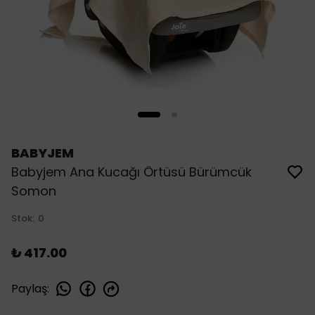
BABYJEM
Babyjem Ana Kucağı Örtüsü Bürümcük
Somon
Stok
:
0
₺ 417.00
Paylaş
: