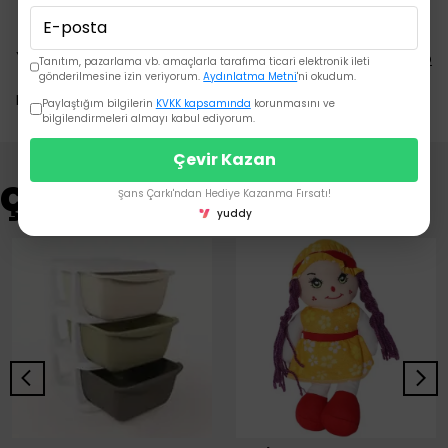
Yorumlar
Yorum Yap
Tanıtım, pazarlama vb. amaçlarla tarafıma ticari elektronik ileti
gönderilmesine izin veriyorum.
Aydınlatma Metni
'ni okudum.
Bu ürün için henüz yorum yapılmamış.
Paylaştığım bilgilerin
KVKK kapsamında
korunmasını ve
bilgilendirmeleri almayı kabul ediyorum.
Çevir Kazan
Çok Satanlar
Şans Çarkı'ndan Hediye Kazanma Fırsatı!
yuddy