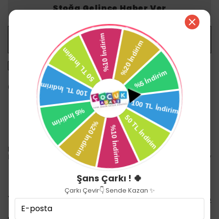
Stoğa Gelince Haber Ver
WHATSAPP
1500 TL üzeri ücretsiz kargo
14 gün içinde iade değişim
Ürün Açıklaması
Babyjem Banyo Süngeri Kuştüyü Ayıcık
Bebeğinizi yıkarken kullanabileceğiniz, şekilli ve yum
Şans Çarkı ! 🍀
Çarkı Çevir👇 Sende Kazan ✨
Yorumlar
Yorum Yap