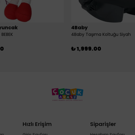
yuncak
4Baby
 BEBEK
4Baby Taşıma Koltuğu Siyah
00
₺ 1,999.00
Hızlı Erişim
Siparişler
rı
Giriş Sayfası
Hesabım Sayfası