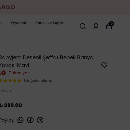
KARGO
sı
Oyuncak
Banyo ve Sağlık
0
Babyjem Desenli Şeffaf Bebek Banyo
Kovası Mavi
Tükeniyor
1 değerlendirme
Stok
:
1
₺ 269.00
Paylaş
: