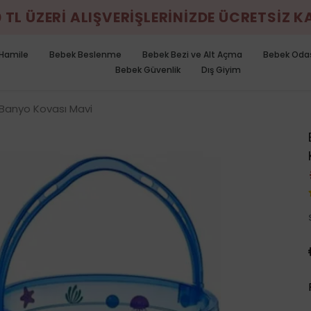
0 TL ÜZERİ ALIŞVERİŞLERİNİZDE ÜCRETSİZ 
Hamile
Bebek Beslenme
Bebek Bezi ve Alt Açma
Bebek Oda
Bebek Güvenlik
Dış Giyim
Banyo Kovası Mavi