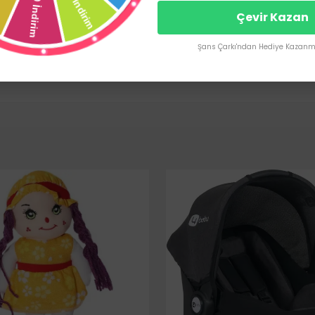
Çevir Kazan
Şans Çarkı'ndan Hediye Kazanma