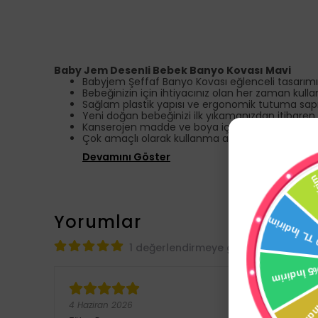
Baby Jem Desenli Bebek Banyo Kovası Mavi
Babyjem Şeffaf Banyo Kovası eğlenceli tasarımıyl
Bebeğinizin için ihtiyacınız olan her zaman kulla
Sağlam plastik yapısı ve ergonomik tutuma sap
Yeni doğan bebeğinizi ilk yıkamanızdan itibaren,
Kanserojen madde ve boya içermez.
Çok amaçlı olarak kullanma avantajı
Devamını Göster
Yorumlar
1 değerlendirmeye göre
4 Haziran 2026