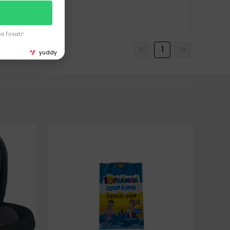
 Fırsatı!
1
yuddy