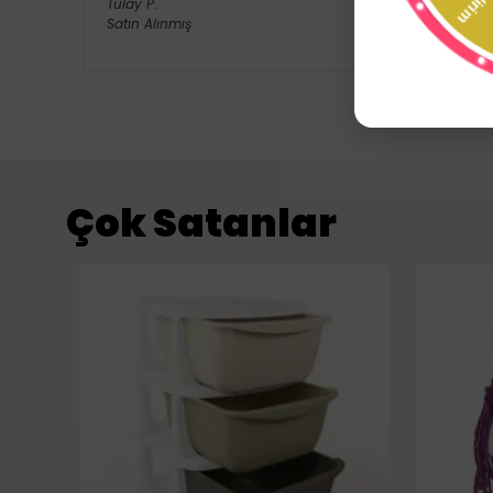
Tülay
P.
Satın Alınmış
Çok Satanlar