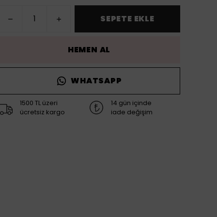
SEPETE EKLE
HEMEN AL
WHATSAPP
1500 TL üzeri
14 gün içinde
ücretsiz kargo
iade değişim