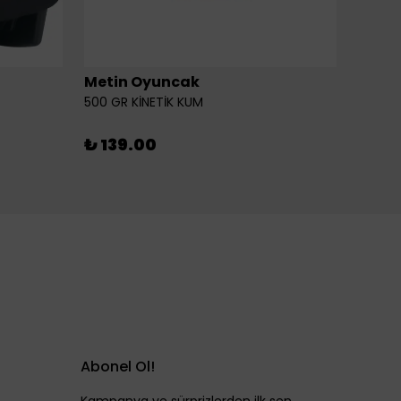
Metin Oyuncak
6LI Fİ
500 GR KİNETİK KUM
₺ 46
₺ 139.00
Abonel Ol!