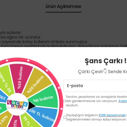
Ürün Açıklaması
a sizlerle!
nacağınız bir üründür.
ı sayesinde kolay kullanım imkanı sunmuştur.
 tüm banyo saatlerinde kullanabilirsiniz. Bebeğinize özel kova, be
Şans Çarkı !
Çarkı Çevir👇 Sende 
Tanıtım, pazarlama vb. amaçlarla tarafıma
ileti gönderilmesine izin veriyorum.
Aydın
okudum.
Paylaştığım bilgilerin
KVKK kapsamında
bilgilendirmeleri almayı kabul ediyorum.