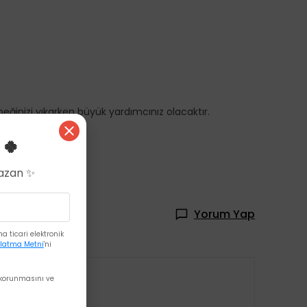
beğinizi yıkarken büyük yardımcınız olacaktır.
 🍀
Kazan ✨
Yorum Yap
 ticari elektronik
latma Metni
'ni
korunmasını ve