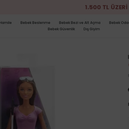
0 TL ÜZERİ ALIŞVERİŞLERİNİZDE ÜCRETSİZ 
Hamile
Bebek Beslenme
Bebek Bezi ve Alt Açma
Bebek Oda
Bebek Güvenlik
Dış Giyim