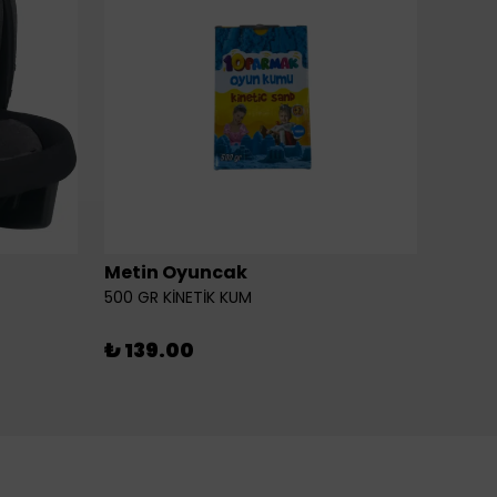
Metin Oyuncak
6LI Fİ
500 GR KİNETİK KUM
₺ 46
₺ 139.00