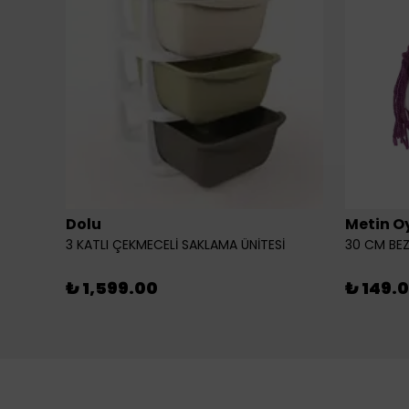
Dolu
Metin O
3 KATLI ÇEKMECELİ SAKLAMA ÜNİTESİ
30 CM BEZ
₺ 1,599.00
₺ 149.