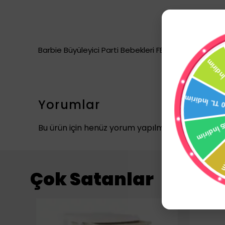
Barbie Büyüleyici Parti Bebekleri FBR37-HRH17
Yorumlar
Bu ürün için henüz yorum yapılmamış.
Çok Satanlar