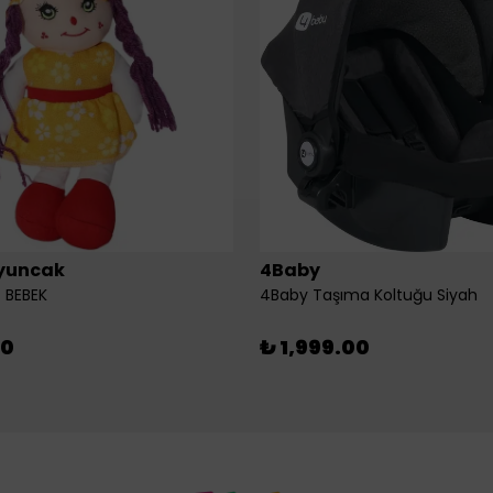
yuncak
4Baby
 BEBEK
4Baby Taşıma Koltuğu Siyah
00
₺ 1,999.00