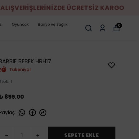
KARGO
sı
Oyuncak
Banyo ve Sağlık
0
BARBIE BEBEK HRH17
Tükeniyor
Stok
:
1
₺ 899.00
Paylaş
:
SEPETE EKLE