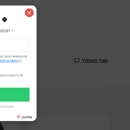
 🍀
Kazan ✨
 ticari elektronik
Yorum Yap
latma Metni
'ni
korunmasını ve
 Fırsatı!
yuddy