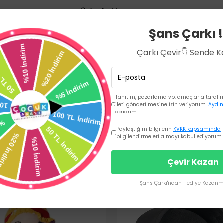
Ürün Açıklaması
Şans Çarkı !
Çarkı Çevir👇 Sende 
Tanıtım, pazarlama vb. amaçlarla tarafıma
ileti gönderilmesine izin veriyorum.
Aydın
okudum.
Paylaştığım bilgilerin
KVKK kapsamında
bilgilendirmeleri almayı kabul ediyorum.
Çevir Kazan
Şans Çarkı'ndan Hediye Kazanma