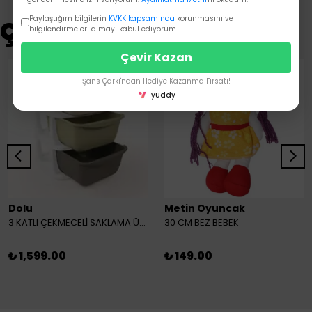
Paylaştığım bilgilerin
KVKK kapsamında
korunmasını ve
Çok Satanlar
bilgilendirmeleri almayı kabul ediyorum.
Çevir Kazan
Şans Çarkı'ndan Hediye Kazanma Fırsatı!
yuddy
Dolu
Metin Oyuncak
3 KATLI ÇEKMECELİ SAKLAMA ÜNİTESİ
30 CM BEZ BEBEK
₺ 1,599.00
₺ 149.00