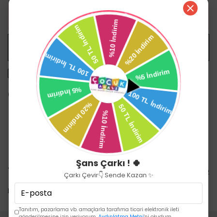
HEMEN AL
WHATSAPP
1500 TL üzeri ücretsiz kargo
14 gün içinde iade değişim
Şans Çarkı ! 🍀
Yorumlar
Yorum Yap
Çarkı Çevir👇 Sende Kazan ✨
Bu ürün için henüz yorum yapılmamış.
Tanıtım, pazarlama vb. amaçlarla tarafıma ticari elektronik ileti
gönderilmesine izin veriyorum.
Aydınlatma Metni
'ni okudum.