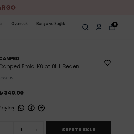
KARGO
sı
Oyuncak
Banyo ve Sağlık
0
CANPED
Canped Emici Külot 8li L Beden
Stok
:
6
₺ 340.00
Paylaş
:
SEPETE EKLE