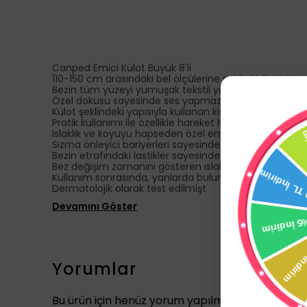
Canped Emici Külot Büyük 8'li
110-150 cm arasındaki bel ölçülerine sahip kişiler için 
Bezin tüm yüzeyi yumuşak tekstil yapıdadır ve nefes al
Özel dokusu sayesinde ses yapmaz.
Külot şeklindeki yapısıyla kullanan kişilerin hayatında fa
Pratik kullanımı ile özellikle hareket halindeki hastaları
Islaklık ve koyuyu hapseden özel emici tabakası sayes
Sızma önleyici bariyerleri sayesinde güvende tutar.
Bezin etrafındaki lastikler sayesinde vücudu tamamen
Bez değişim zamanını gösteren ıslaklık göstergesine sa
Kullanım sonrasında, yanlarda bulunan dikişli kısımlardan
Dermatolojik olarak test edilmişt
Devamını Göster
Yorumlar
Bu ürün için henüz yorum yapılmamış.