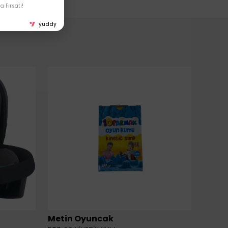
 Fırsatı!
yuddy
Metin Oyuncak
6LI Fİ