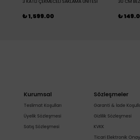
3 KATLI ÇEKMECELİ SAKLAMA ÜNİTESİ
30 CM BEZ
₺ 1,599.00
₺ 149.
Kurumsal
Sözleşmeler
Teslimat Koşulları
Garanti & İade Koşulla
Üyelik Sözleşmesi
Gizlilik Sözleşmesi
Satış Sözleşmesi
KVKK
Ticari Elektronik Ona