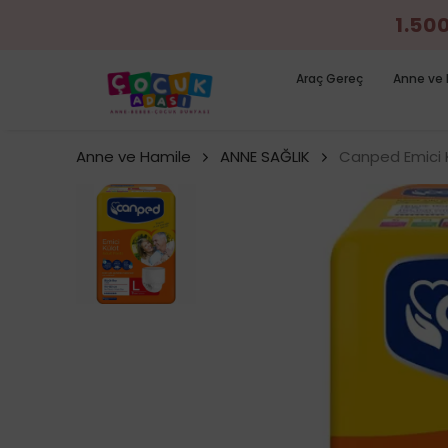
1.50
Araç Gereç
Anne ve 
Anne ve Hamile
ANNE SAĞLIK
Canped Emici K