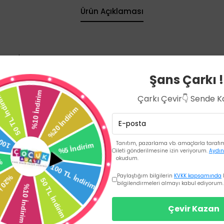
Ürün Açıklaması
uygundur.
ır.
Şans Çarkı !
rk tır.
n kullanımına kolaylık .
inde kuru ve güvende hissettirir.
Çarkı Çevir👇 Sende 
 sarar ve ekstra çamaşır giyme ihtiynı .
hiptir.
 yırtılarak kolayca çıkarılır. Özel atma bandı ile kolayca sarılarak a
Tanıtım, pazarlama vb. amaçlarla tarafıma
ileti gönderilmesine izin veriyorum.
Aydın
okudum.
Paylaştığım bilgilerin
KVKK kapsamında
bilgilendirmeleri almayı kabul ediyorum.
Çevir Kazan