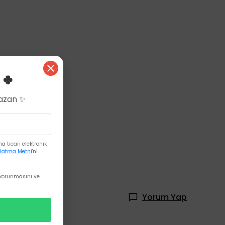
 🍀
Kazan ✨
tılabilir.
 ticari elektronik
latma Metni
'ni
korunmasını ve
Yorum Yap