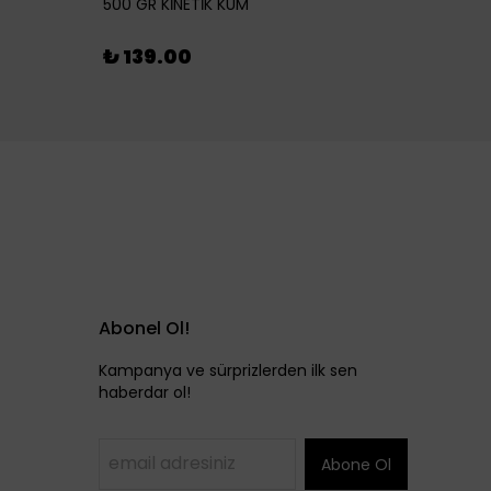
500 GR KİNETİK KUM
₺ 46
₺ 139.00
Abonel Ol!
Kampanya ve sürprizlerden ilk sen
haberdar ol!
Abone Ol