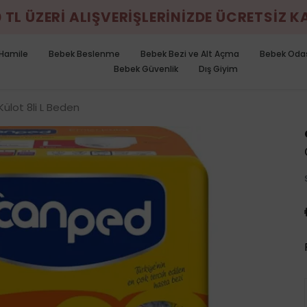
0 TL ÜZERİ ALIŞVERİŞLERİNİZDE ÜCRETSİZ 
Hamile
Bebek Beslenme
Bebek Bezi ve Alt Açma
Bebek Oda
Bebek Güvenlik
Dış Giyim
ülot 8li L Beden