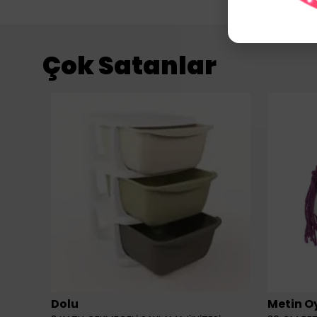
Çok Satanlar
Dolu
Metin O