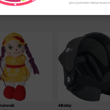
Şans Çarkı'ndan Hediye Kazanma
yuncak
4Baby