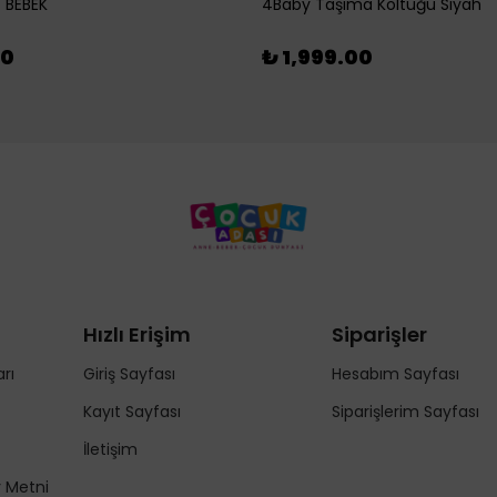
 BEBEK
4Baby Taşıma Koltuğu Siyah
00
₺ 1,999.00
Hızlı Erişim
Siparişler
rı
Giriş Sayfası
Hesabım Sayfası
Kayıt Sayfası
Siparişlerim Sayfası
İletişim
y Metni