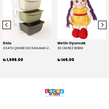
Dolu
Metin Oyuncak
3 KATLI ÇEKMECELİ SAKLAMA ÜNİTESİ
30 CM BEZ BEBEK
₺ 1,599.00
₺ 149.00