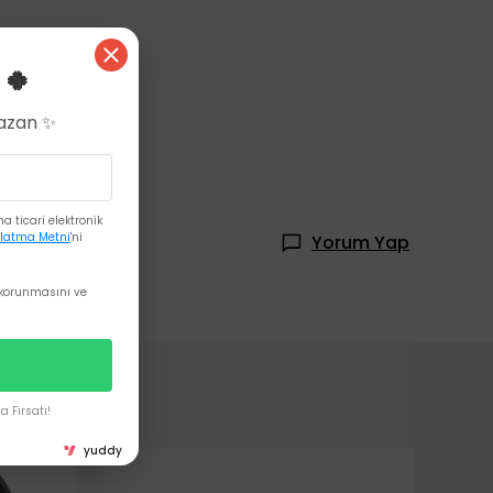
 🍀
Kazan ✨
likon biberon ucu.
 ticari elektronik
latma Metni
'ni
Yorum Yap
korunmasını ve
 Fırsatı!
yuddy