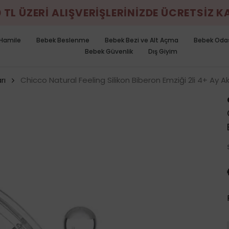
0 TL ÜZERİ ALIŞVERİŞLERİNİZDE ÜCRETSİZ 
Hamile
Bebek Beslenme
Bebek Bezi ve Alt Açma
Bebek Oda
Bebek Güvenlik
Dış Giyim
rı
Chicco Natural Feeling Silikon Biberon Emziği 2li 4+ Ay Akı