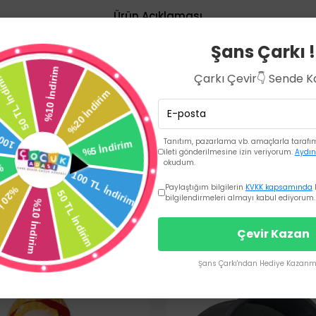
Ürün Açıklaması
Şans Çarkı !
et
Çarkı Çevir👇 Sende 
kışa sahip natural feeling biberonlar için çift anti kolik sistemli si
sağlar.
Tanıtım, pazarlama vb. amaçlarla tarafıma
ileti gönderilmesine izin veriyorum.
Aydın
okudum.
Paylaştığım bilgilerin
KVKK kapsamında
bilgilendirmeleri almayı kabul ediyorum.
Çevir Kazan
Şans Çarkı'ndan Hediye Kazanma