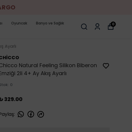
KARGO
sı
Oyuncak
Banyo ve Sağlık
0
ş Ayarlı
CHİCCO
Chicco Natural Feeling Silikon Biberon
Emziği 2li 4+ Ay Akış Ayarlı
Stok
:
0
₺ 329.00
Paylaş
: