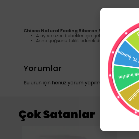
Chicco Natural Feeling Biberon Emziği 4 Ay+ 2 Ad
4 ay ve üzeri bebekler için geliştirilmiş, normal a
Anne göğsünü taklit ederek doğal bir beslenme 
Yorumlar
Bu ürün için henüz yorum yapılmamış.
Çok Satanlar