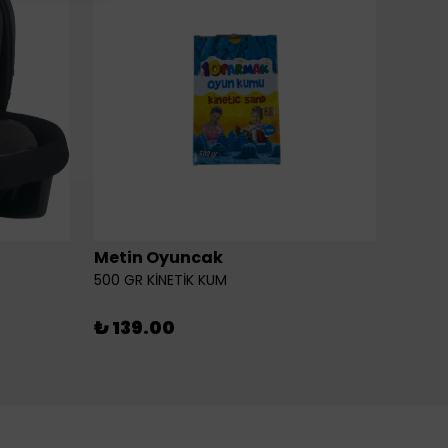
Metin Oyuncak
6LI Fİ
500 GR KİNETİK KUM
₺ 46
₺ 139.00