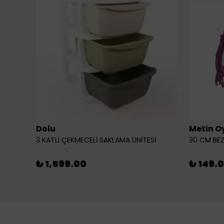
Dolu
Metin O
3 KATLI ÇEKMECELİ SAKLAMA ÜNİTESİ
30 CM BEZ
₺ 1,599.00
₺ 149.