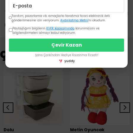
Yorumlar
Yorum Yap
Tanıtım, pazarlama vb. amaçlarla tarafıma ticari elektronik ileti
gönderilmesine izin veriyorum.
Aydınlatma Metni
'ni okudum.
Bu ürün için henüz yorum yapılmamış.
Paylaştığım bilgilerin
KVKK kapsamında
korunmasını ve
bilgilendirmeleri almayı kabul ediyorum.
Çevir Kazan
Çok Satanlar
Şans Çarkı'ndan Hediye Kazanma Fırsatı!
yuddy
Dolu
Metin Oyuncak