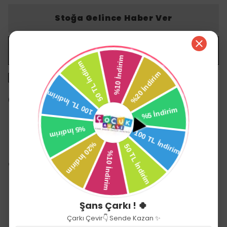
Stoğa Gelince Haber Ver
WHATSAPP
1500 TL üzeri ücretsiz kargo
14 gün içinde iade değişim
Ürün Açıklaması
Chicco Natural Feeling Cam Biberon 0 Ay+ 250 ml
Yenidoğan bebekler için geliştirilmiş antikolik
cam biberon.
Sızıntılara karşı etkili koruma.
Eğimli biberon ucu ile anne göğsünü taklit ederek
Şans Çarkı ! 🍀
huzurlu bir beslenme sağlar.
Çarkı Çevir👇 Sende Kazan ✨