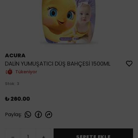
ACURA
DALİN YUMUŞATICI DÜŞ BAHÇESİ 1500ML
Tükeniyor
Stok
:
3
₺ 260.00
Paylaş
:
SEPETE EKLE