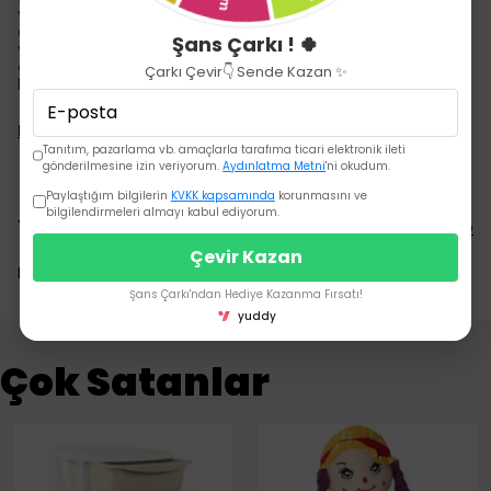
yumuşak formülü, bebeğinizin ve sizin hassas cildinize özel
olarak geliştirilmiştir. Bebeğinizin ve sizin çamaşırlarınızı
Şans Çarkı ! 🍀
yumuşacık yapar. Dalin Düş Bahçesi’ni ilk günden itibaren
güvenle kullanabilir, masalsı diyarlardan gelen mis kokunun
Çarkı Çevir👇 Sende Kazan ✨
keyfini çıkarabilirsiniz.
Devamını Göster
Tanıtım, pazarlama vb. amaçlarla tarafıma ticari elektronik ileti
gönderilmesine izin veriyorum.
Aydınlatma Metni
'ni okudum.
Paylaştığım bilgilerin
KVKK kapsamında
korunmasını ve
bilgilendirmeleri almayı kabul ediyorum.
Yorumlar
Yorum Yap
Çevir Kazan
Bu ürün için henüz yorum yapılmamış.
Şans Çarkı'ndan Hediye Kazanma Fırsatı!
yuddy
Çok Satanlar