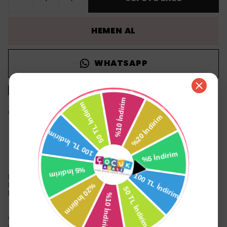
HEMEN AL
WHATSAPP
1500 TL üzeri ücretsiz kargo
14 gün içinde iade değişim
Ürün Açıklaması
Dalin Çamaşır Yumuşatıcı Konsantre 1500 ml Düş
Bahçesi (Bebeklere Özel)
Dalin Çamaşır Yumuşatıcı Konsantre 1500ML Düş Bahçesi
(Bebeklere Özel)
dalin evinizde, yumuşacık kıyafetler üzerinizde!
dalin çamaşır yumuşatıcısının klinik testlerle kanıtlanmış