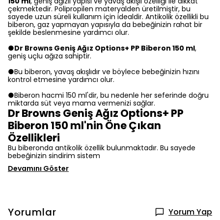
150 ml
, geniş ağızlı yapısı ve yavaş akışlı özelliği ile dikkat
çekmektedir. Polipropilen materyalden üretilmiştir, bu
sayede uzun süreli kullanım için idealdir. Antikolik özellikli bu
biberon, gaz yapmayan yapısıyla da bebeğinizin rahat bir
şekilde beslenmesine yardımcı olur.
●
Dr Browns Geniş Ağız Options+ PP Biberon 150 ml
,
geniş uçlu ağıza sahiptir.
●Bu biberon, yavaş akışlıdır ve böylece bebeğinizin hızını
kontrol etmesine yardımcı olur.
●Biberon hacmi 150 ml'dir, bu nedenle her seferinde doğru
miktarda süt veya mama vermenizi sağlar.
Dr Browns Geniş Ağız Options+ PP
Biberon 150 ml'nin Öne Çıkan
Özellikleri
Bu biberonda antikolik özellik bulunmaktadır. Bu sayede
bebeğinizin sindirim sistem
Devamını Göster
Yorumlar
Yorum Yap