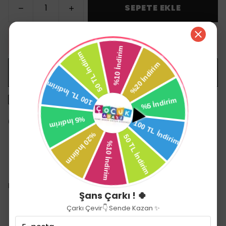
SEPETE EKLE
HEMEN AL
WHATSAPP
1500 TL üzeri ücretsiz kargo
14 gün içinde iade değişim
Ürün Açıklaması
DR. GLUTEN GLUTENSİZ MUZLU GOFRET 100 GR.
Şans Çarkı ! 🍀
Çarkı Çevir👇 Sende Kazan ✨