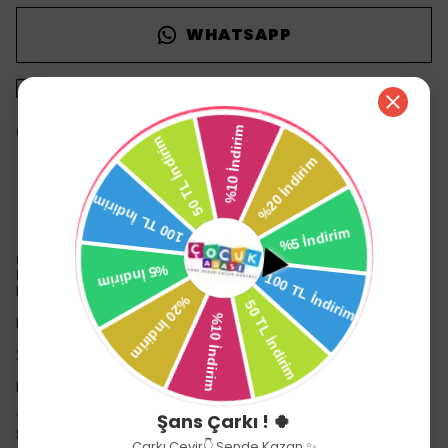
WHATSAPP
1500 TL üzeri ücretsiz kargo
14 gün içinde iade değişim
Ürün Açıklaması
ngel Of Life YH129-5S Sesli ve Işıklı Ekmek Kızartma
Makinesi -Birliktoys
Haydi çocuklar!
Mutfaktaki hünerleri gösterme zamanı!
2 Adet AA pille çalışır. Piller kutuya dahil değildir.
Kutu Boyutu:9,5x17x20,2 cm
Şans Çarkı ! 🍀
Yaş:3+
8698555798682
Çarkı Çevir👇 Sende Kazan ✨