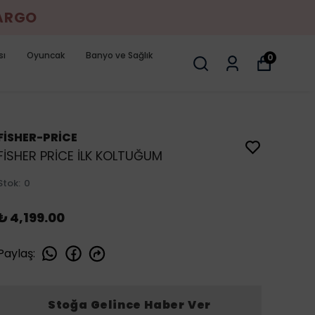
KARGO
sı
Oyuncak
Banyo ve Sağlık
0
FİSHER-PRİCE
FİSHER PRİCE İLK KOLTUĞUM
Stok
:
0
₺ 4,199.00
Paylaş
:
Stoğa Gelince Haber Ver