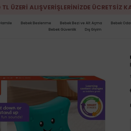
0 TL ÜZERİ ALIŞVERİŞLERİNİZDE ÜCRETSİZ 
Hamile
Bebek Beslenme
Bebek Bezi ve Alt Açma
Bebek Oda
Bebek Güvenlik
Dış Giyim