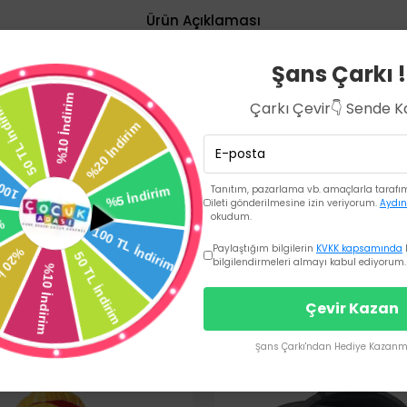
Ürün Açıklaması
Şans Çarkı !
 bebeğin oturabileceği interaktif bir üründür. Koltuk, bebek otur
rmeli defter ve kaldırılabilir minder şeklinde oturak bulunmaktadır. 
Çarkı Çevir👇 Sende 
 şarkı, ses ve cümle mevcuttur. Dünya düğmesi ile İngilizce, Türk
Tanıtım, pazarlama vb. amaçlarla tarafıma
ileti gönderilmesine izin veriyorum.
Aydın
okudum.
Paylaştığım bilgilerin
KVKK kapsamında
bilgilendirmeleri almayı kabul ediyorum.
Çevir Kazan
Şans Çarkı'ndan Hediye Kazanma