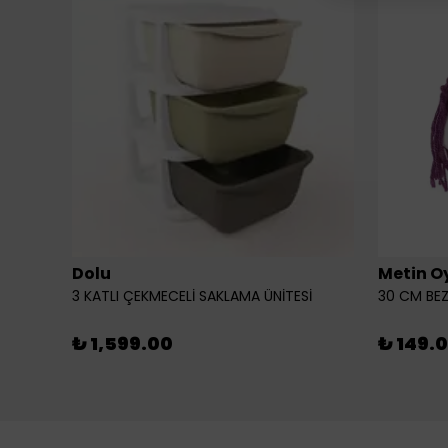
Dolu
Metin O
3 KATLI ÇEKMECELİ SAKLAMA ÜNİTESİ
30 CM BEZ
₺ 1,599.00
₺ 149.