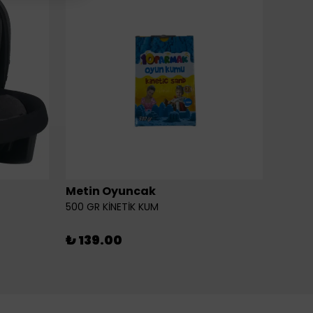
Metin Oyuncak
6LI Fİ
500 GR KİNETİK KUM
₺ 46
₺ 139.00