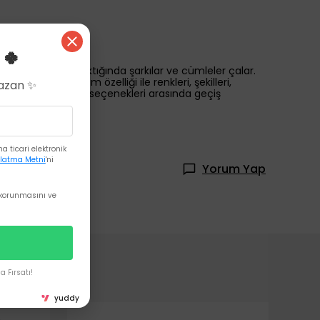
 🍀
duğunda veya kalktığında şarkılar ve cümleler çalar.
Yaşa Göre Gelişim özelliği ile renkleri, şekilleri,
Kazan ✨
çe veya Yunanca dil seçenekleri arasında geçiş
 ticari elektronik
latma Metni
'ni
Yorum Yap
korunmasını ve
 Fırsatı!
yuddy