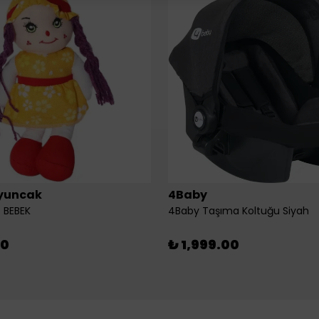
yuncak
4Baby
 BEBEK
4Baby Taşıma Koltuğu Siyah
00
₺ 1,999.00