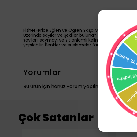
Fisher-Price Eğlen ve Öğren Yaşa Göre Gelişim koltuğu,
Üzerinde sayılar ve şekiller bulunan ışıklı kumanda, çevi
sayıları, saymayı ve zıt anlamlı kelimeleri içeren 120
yapılabilir. Renkler ve süslemeler farklılık gösterebilir.
Yorumlar
Bu ürün için henüz yorum yapılmamış.
Çok Satanlar