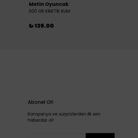
Metin Oyuncak
6LI Fİ
500 GR KİNETİK KUM
₺ 46
₺ 139.00
Abonel Ol!
Kampanya ve sürprizlerden ilk sen
haberdar ol!