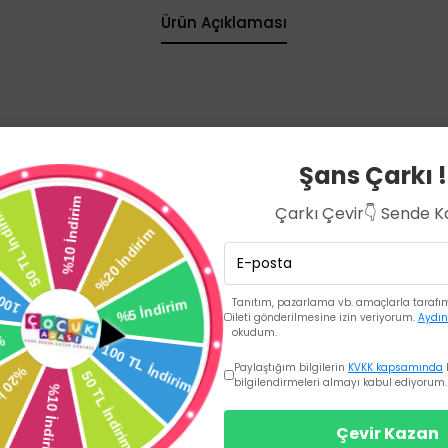
Ürün Açıklaması
retilmiştir
lerine içirerek kolay bir şekilde beslenmelerini sağlar.
Şans Çarkı !
likon emzik ucu kolay adaptasyonu sağlar ve rahat bir beslenme
kışı sağlayan akış çizgileri ile bebeğe kesintisiz beslenme sağl
Çarkı Çevir👇 Sende 
Tanıtım, pazarlama vb. amaçlarla tarafıma
ileti gönderilmesine izin veriyorum.
Aydın
okudum.
Paylaştığım bilgilerin
KVKK kapsamında
bilgilendirmeleri almayı kabul ediyorum.
Çevir Kazan