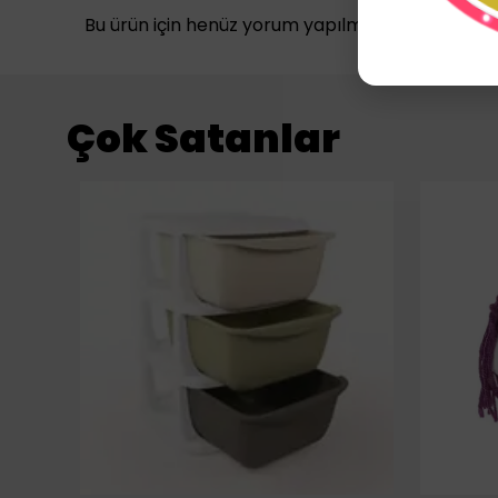
Bu ürün için henüz yorum yapılmamış.
Çok Satanlar