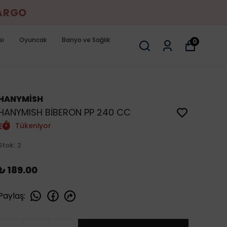
KARGO
sı
Oyuncak
Banyo ve Sağlık
0
HANYMİSH
HANYMISH BİBERON PP 240 CC
Tükeniyor
Stok
:
2
₺ 189.00
Paylaş
: