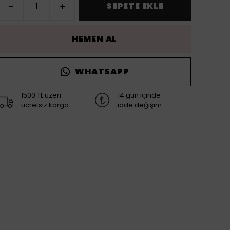
SEPETE EKLE
HEMEN AL
WHATSAPP
1500 TL üzeri
14 gün içinde
ücretsiz kargo
iade değişim