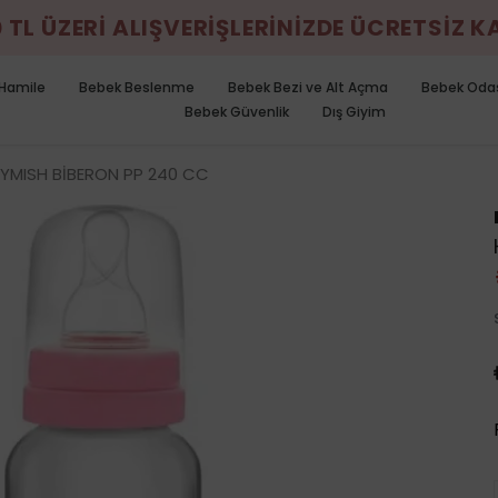
0 TL ÜZERİ ALIŞVERİŞLERİNİZDE ÜCRETSİZ 
Hamile
Bebek Beslenme
Bebek Bezi ve Alt Açma
Bebek Oda
Bebek Güvenlik
Dış Giyim
YMISH BİBERON PP 240 CC