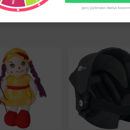
Şans Çarkı'ndan Hediye Kazanma