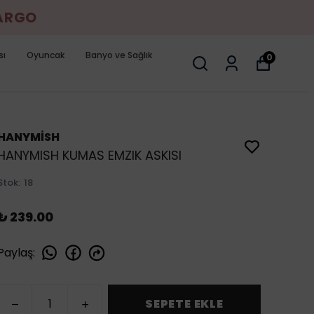
KARGO
sı
Oyuncak
Banyo ve Sağlık
0
HANYMİSH
HANYMISH KUMAS EMZIK ASKISI
Stok
:
18
₺ 239.00
Paylaş
:
SEPETE EKLE