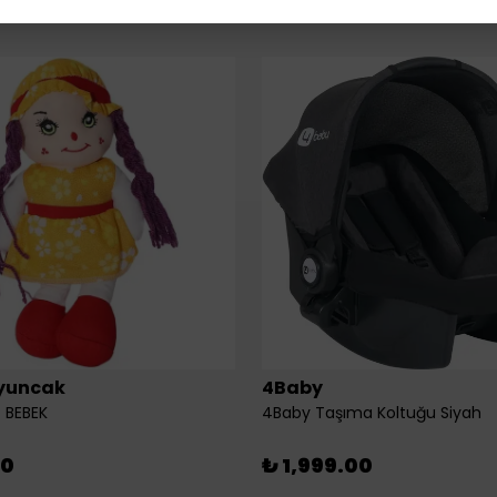
yuncak
4Baby
 BEBEK
4Baby Taşıma Koltuğu Siyah
00
₺ 1,999.00