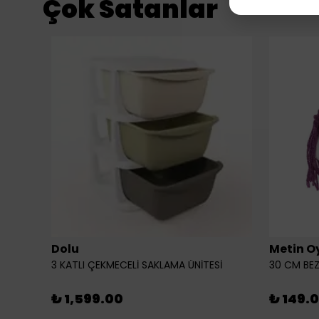
Çok Satanlar
Dolu
Metin O
3 KATLI ÇEKMECELİ SAKLAMA ÜNİTESİ
30 CM BEZ
₺ 1,599.00
₺ 149.