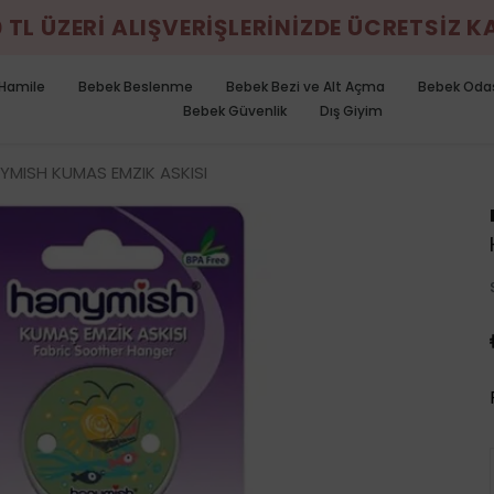
0 TL ÜZERİ ALIŞVERİŞLERİNİZDE ÜCRETSİZ 
Hamile
Bebek Beslenme
Bebek Bezi ve Alt Açma
Bebek Oda
Bebek Güvenlik
Dış Giyim
YMISH KUMAS EMZIK ASKISI