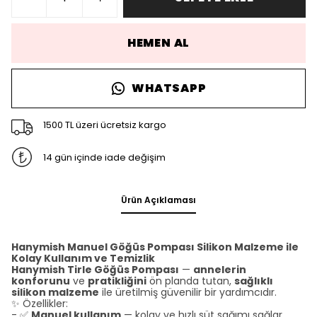
HEMEN AL
WHATSAPP
1500 TL üzeri ücretsiz kargo
14 gün içinde iade değişim
Ürün Açıklaması
Hanymish Manuel Göğüs Pompası Silikon Malzeme ile
Kolay Kullanım ve Temizlik
Hanymish Tirle Göğüs Pompası
—
annelerin
konforunu
ve
pratikliğini
ön planda tutan,
sağlıklı
silikon malzeme
ile üretilmiş güvenilir bir yardımcıdır.
✨ Özellikler:
- ✅
Manuel kullanım
— kolay ve hızlı süt sağımı sağlar.