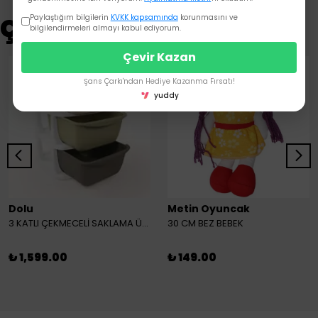
Çok Satanlar
Paylaştığım bilgilerin
KVKK kapsamında
korunmasını ve
bilgilendirmeleri almayı kabul ediyorum.
Çevir Kazan
Şans Çarkı'ndan Hediye Kazanma Fırsatı!
yuddy
Dolu
Metin Oyuncak
3 KATLI ÇEKMECELİ SAKLAMA ÜNİTESİ
30 CM BEZ BEBEK
₺ 1,599.00
₺ 149.00