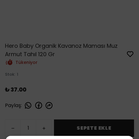
Hero Baby Organik Kavanoz Maması Muz
Armut Tahıl 120 Gr
Tükeniyor
Stok
:
1
₺ 37.00
Paylaş
:
SEPETE EKLE