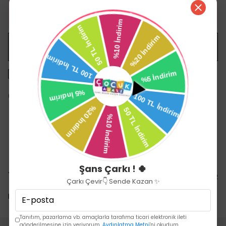
HEMEN AL
WHATSAPP
1500 TL üzeri ücretsiz kargo
14 gün içinde iade değişim
Şans Çarkı ! 🍀
Yorumlar
Yorum Yap
Çarkı Çevir👇 Sende Kazan ✨
Bu ürün için henüz yorum yapılmamış.
Tanıtım, pazarlama vb. amaçlarla tarafıma ticari elektronik ileti
gönderilmesine izin veriyorum.
Aydınlatma Metni
'ni okudum.