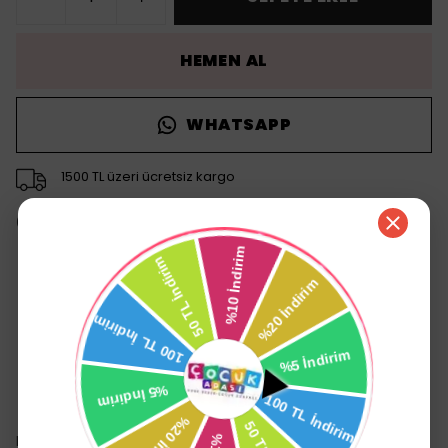
HEMEN AL
WHATSAPP
1500 TL üzeri ücretsiz kargo
14 gün içinde iade değişim
Ürün Açıklaması
Dolu Kaplan Eğitici
Lazımlık
Dolu Kaplan Eğitici Lazımlık, 18 ay ve üzeri çocukların tuvalet