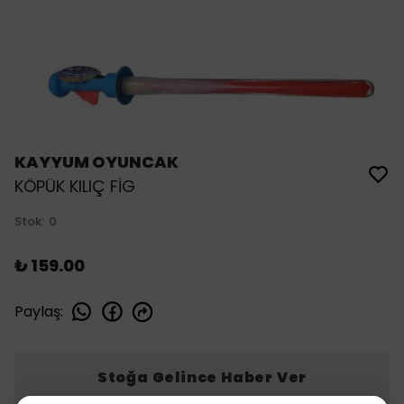
KAYYUM OYUNCAK
KÖPÜK KILIÇ FİG
Stok
:
0
₺ 159.00
Paylaş
:
Stoğa Gelince Haber Ver