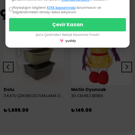
Paylaştığım bilgilerin
KVKK kapsamında
korunmasını ve
Çok Satanlar
bilgilendirmeleri almayı kabul ediyorum.
Çevir Kazan
Şans Çarkı'ndan Hediye Kazanma Fırsatı!
yuddy
Dolu
Metin Oyuncak
3 KATLI ÇEKMECELİ SAKLAMA ÜNİTESİ
30 CM BEZ BEBEK
₺ 1,599.00
₺ 149.00