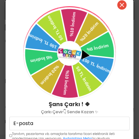
WHATSAPP
1500 TL üzeri ücretsiz kargo
14 gün içinde iade değişim
Ürün Açıklaması
KÖPÜK KILIÇ FİG
Şans Çarkı ! 🍀
Yorumlar
Yorum Yap
Çarkı Çevir👇 Sende Kazan ✨
Bu ürün için henüz yorum yapılmamış.
Tanıtım, pazarlama vb. amaçlarla tarafıma ticari elektronik ileti
gönderilmesine izin veriyorum.
Aydınlatma Metni
'ni okudum.