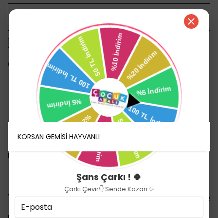
WHATSAPP
1500 TL üzeri ücretsiz kargo
14 gün içinde iade değişim
Ürün Açıklaması
KORSAN GEMİSİ HAYVANLI
Devamını Göster
Şans Çarkı ! 🍀
Çarkı Çevir👇 Sende Kazan ✨
Yorumlar
Yorum Yap
Bu ürün için henüz yorum yapılmamış.