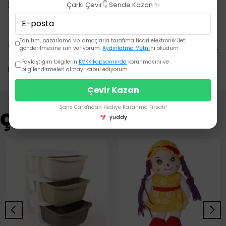
Devamını Göster
Çarkı Çevir👇 Sende Kazan ✨
Tanıtım, pazarlama vb. amaçlarla tarafıma ticari elektronik ileti
Yorumlar
Yorum Yap
gönderilmesine izin veriyorum.
Aydınlatma Metni
'ni okudum.
Paylaştığım bilgilerin
KVKK kapsamında
korunmasını ve
Bu ürün için henüz yorum yapılmamış.
bilgilendirmeleri almayı kabul ediyorum.
Çevir Kazan
Şans Çarkı'ndan Hediye Kazanma Fırsatı!
Çok Satanlar
yuddy