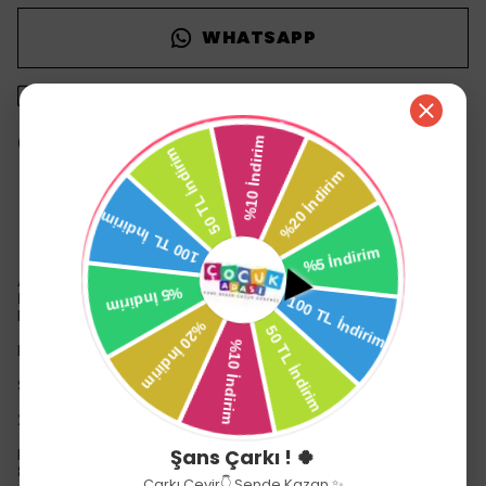
WHATSAPP
1500 TL üzeri ücretsiz kargo
14 gün içinde iade değişim
Ürün Açıklaması
Angel Of Life YH129-1S Sesli ve Işıklı Su Koyulabilir
Mikser -Birliktoys
Haydi çocuklar!
Mutfaktaki hünerleri gösterme zamanı!
Sesli ve Işıklı
2 Adet AA pil ile çalışmaktadır. Piller dahil değildir.
Şans Çarkı ! 🍀
Kutu Boyutu: 9,5x17x20 cm
8698555798651
Çarkı Çevir👇 Sende Kazan ✨