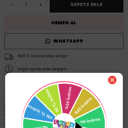
SEPETE EKLE
HEMEN AL
WHATSAPP
1500 TL üzeri ücretsiz kargo
14 gün içinde iade değişim
Ürün Açıklaması
Lansinoh Başlangıç Biberon Seti, bebek beslenme
ihtiyaçlarını karşılamak üzere tasarlanmış, yüksek kaliteli bir
üründür. Bu set, yeni doğan bebeklerin doğal emme
refleksine uygun olarak geliştirilmiş biberonlar içerir.
Biberonların özel tasarımı, anne sütü ile beslenme